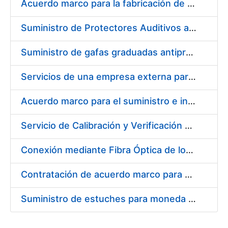
Acuerdo marco para la fabricación de piezas
Suministro de Protectores Auditivos a medida para las personas trabajadoras de los Centros de Trabajo de Madrid y Burgos
Suministro de gafas graduadas antiproyecciones para los trabajadores de la FNMT-RCM en los centros de trabajo de Madrid y Burgos
Servicios de una empresa externa para el asesoramiento y resolución de los recursos de alzada que se presentan relacionados con procesos de selección para la FNMT-RCM
Acuerdo marco para el suministro e instalación de persianas, estores y otros complementos
Servicio de Calibración y Verificación Externa de los Equipos de Medición del Servicio de Prevención de la FNMT-RCM
Conexión mediante Fibra Óptica de los Centros de Proceso de Datos (CPDs) de las sedes de la FNMT-RCM de Burgos y Madrid
Contratación de acuerdo marco para el Suministro de Material de Electricidad para la Fábrica Nacional de Moneda y Timbre-Real Casa de la Moneda en su centro de trabajo de Burgos
Suministro de estuches para moneda de 30 €