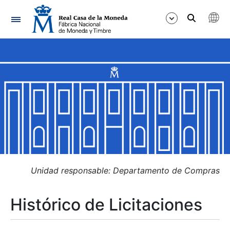
Navegación
Mostrar/Ocultar
Mostrar/Ocultar
Mostrar/Ocultar
Mostrar/Ocultar
Mostrar/Ocultar
Unidad responsable: Departamento de Compras
Histórico de Licitaciones
Mostrar/Ocultar