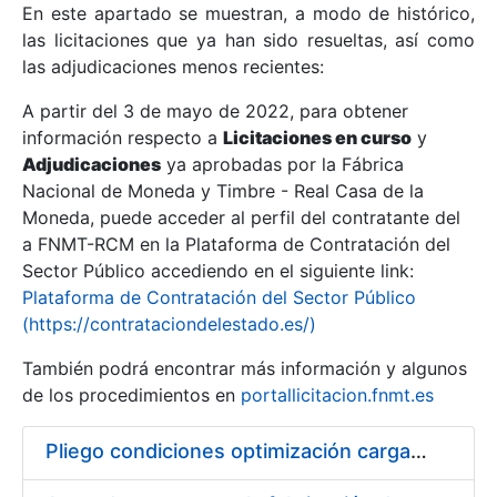
En este apartado se muestran, a modo de histórico,
las licitaciones que ya han sido resueltas, así como
Mostrar/Ocultar
las adjudicaciones menos recientes:
Mostrar/Ocultar
A partir del 3 de mayo de 2022, para obtener
información respecto a
Mostrar/Ocultar
Licitaciones en curso
y
Adjudicaciones
ya aprobadas por la Fábrica
Nacional de Moneda y Timbre - Real Casa de la
Moneda, puede acceder al perfil del contratante del
a FNMT-RCM en la Plataforma de Contratación del
Sector Público accediendo en el siguiente link:
Plataforma de Contratación del Sector Público
(https://contrataciondelestado.es/)
También podrá encontrar más información y algunos
de los procedimientos en
portallicitacion.fnmt.es
Mostrar/Ocultar
Pliego condiciones optimización cargas compras firmado