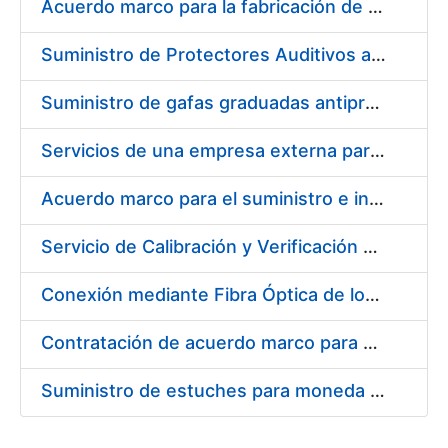
Acuerdo marco para la fabricación de piezas
Suministro de Protectores Auditivos a medida para las personas trabajadoras de los Centros de Trabajo de Madrid y Burgos
Suministro de gafas graduadas antiproyecciones para los trabajadores de la FNMT-RCM en los centros de trabajo de Madrid y Burgos
Servicios de una empresa externa para el asesoramiento y resolución de los recursos de alzada que se presentan relacionados con procesos de selección para la FNMT-RCM
Acuerdo marco para el suministro e instalación de persianas, estores y otros complementos
Servicio de Calibración y Verificación Externa de los Equipos de Medición del Servicio de Prevención de la FNMT-RCM
Conexión mediante Fibra Óptica de los Centros de Proceso de Datos (CPDs) de las sedes de la FNMT-RCM de Burgos y Madrid
Contratación de acuerdo marco para el Suministro de Material de Electricidad para la Fábrica Nacional de Moneda y Timbre-Real Casa de la Moneda en su centro de trabajo de Burgos
Suministro de estuches para moneda de 30 €