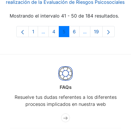
realización de la Evaluación de Riesgos Psicosociales
Mostrando el intervalo 41 - 50 de 184 resultados.
1
...
4
5
6
...
19
Página
Páginas intermedias Use TAB para desp
Página
Página
Página
Páginas intermedias
Página
FAQs
Resuelve tus dudas referentes a los diferentes
procesos implicados en nuestra web