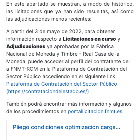
En este apartado se muestran, a modo de histórico,
las licitaciones que ya han sido resueltas, así como
Mostrar/Ocultar
las adjudicaciones menos recientes:
Mostrar/Ocultar
A partir del 3 de mayo de 2022, para obtener
información respecto a
Mostrar/Ocultar
Licitaciones en curso
y
Adjudicaciones
ya aprobadas por la Fábrica
Nacional de Moneda y Timbre - Real Casa de la
Moneda, puede acceder al perfil del contratante del
a FNMT-RCM en la Plataforma de Contratación del
Sector Público accediendo en el siguiente link:
Plataforma de Contratación del Sector Público
(https://contrataciondelestado.es/)
También podrá encontrar más información y algunos
de los procedimientos en
portallicitacion.fnmt.es
Mostrar/Ocultar
Pliego condiciones optimización cargas compras firmado