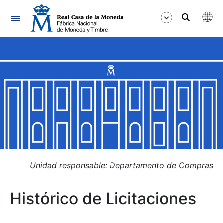
Navegación
Mostrar/Ocultar
Mostrar/Ocultar
Mostrar/Ocultar
Mostrar/Ocultar
Mostrar/Ocultar
Unidad responsable: Departamento de Compras
Histórico de Licitaciones
Mostrar/Ocultar