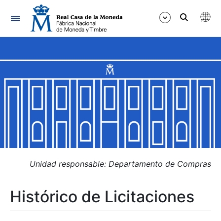
Navegación
Mostrar/Ocultar
Mostrar/Ocultar
Mostrar/Ocultar
Mostrar/Ocultar
Mostrar/Ocultar
Unidad responsable: Departamento de Compras
Histórico de Licitaciones
Mostrar/Ocultar