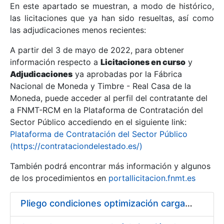
En este apartado se muestran, a modo de histórico,
las licitaciones que ya han sido resueltas, así como
Mostrar/Ocultar
las adjudicaciones menos recientes:
Mostrar/Ocultar
A partir del 3 de mayo de 2022, para obtener
información respecto a
Mostrar/Ocultar
Licitaciones en curso
y
Adjudicaciones
ya aprobadas por la Fábrica
Nacional de Moneda y Timbre - Real Casa de la
Moneda, puede acceder al perfil del contratante del
a FNMT-RCM en la Plataforma de Contratación del
Sector Público accediendo en el siguiente link:
Plataforma de Contratación del Sector Público
(https://contrataciondelestado.es/)
También podrá encontrar más información y algunos
de los procedimientos en
portallicitacion.fnmt.es
Mostrar/Ocultar
Pliego condiciones optimización cargas compras firmado