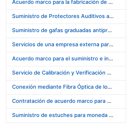
Acuerdo marco para la fabricación de piezas
Suministro de Protectores Auditivos a medida para las personas trabajadoras de los Centros de Trabajo de Madrid y Burgos
Suministro de gafas graduadas antiproyecciones para los trabajadores de la FNMT-RCM en los centros de trabajo de Madrid y Burgos
Servicios de una empresa externa para el asesoramiento y resolución de los recursos de alzada que se presentan relacionados con procesos de selección para la FNMT-RCM
Acuerdo marco para el suministro e instalación de persianas, estores y otros complementos
Servicio de Calibración y Verificación Externa de los Equipos de Medición del Servicio de Prevención de la FNMT-RCM
Conexión mediante Fibra Óptica de los Centros de Proceso de Datos (CPDs) de las sedes de la FNMT-RCM de Burgos y Madrid
Contratación de acuerdo marco para el Suministro de Material de Electricidad para la Fábrica Nacional de Moneda y Timbre-Real Casa de la Moneda en su centro de trabajo de Burgos
Suministro de estuches para moneda de 30 €