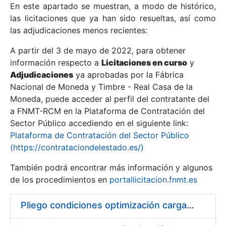
En este apartado se muestran, a modo de histórico,
las licitaciones que ya han sido resueltas, así como
Mostrar/Ocultar
las adjudicaciones menos recientes:
Mostrar/Ocultar
A partir del 3 de mayo de 2022, para obtener
información respecto a
Mostrar/Ocultar
Licitaciones en curso
y
Adjudicaciones
ya aprobadas por la Fábrica
Nacional de Moneda y Timbre - Real Casa de la
Moneda, puede acceder al perfil del contratante del
a FNMT-RCM en la Plataforma de Contratación del
Sector Público accediendo en el siguiente link:
Plataforma de Contratación del Sector Público
(https://contrataciondelestado.es/)
También podrá encontrar más información y algunos
de los procedimientos en
portallicitacion.fnmt.es
Mostrar/Ocultar
Pliego condiciones optimización cargas compras firmado