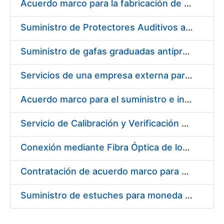
Acuerdo marco para la fabricación de piezas
Suministro de Protectores Auditivos a medida para las personas trabajadoras de los Centros de Trabajo de Madrid y Burgos
Suministro de gafas graduadas antiproyecciones para los trabajadores de la FNMT-RCM en los centros de trabajo de Madrid y Burgos
Servicios de una empresa externa para el asesoramiento y resolución de los recursos de alzada que se presentan relacionados con procesos de selección para la FNMT-RCM
Acuerdo marco para el suministro e instalación de persianas, estores y otros complementos
Servicio de Calibración y Verificación Externa de los Equipos de Medición del Servicio de Prevención de la FNMT-RCM
Conexión mediante Fibra Óptica de los Centros de Proceso de Datos (CPDs) de las sedes de la FNMT-RCM de Burgos y Madrid
Contratación de acuerdo marco para el Suministro de Material de Electricidad para la Fábrica Nacional de Moneda y Timbre-Real Casa de la Moneda en su centro de trabajo de Burgos
Suministro de estuches para moneda de 30 €