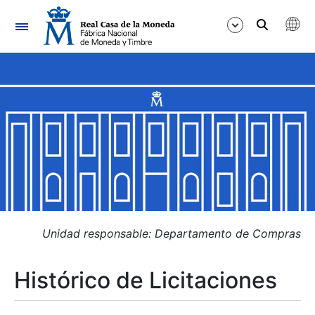
Navegación
Mostrar/Ocultar
Mostrar/Ocultar
Mostrar/Ocultar
Mostrar/Ocultar
Mostrar/Ocultar
Unidad responsable: Departamento de Compras
Histórico de Licitaciones
Mostrar/Ocultar