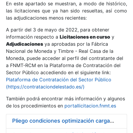
En este apartado se muestran, a modo de histórico,
las licitaciones que ya han sido resueltas, así como
Mostrar/Ocultar
las adjudicaciones menos recientes:
Mostrar/Ocultar
A partir del 3 de mayo de 2022, para obtener
información respecto a
Mostrar/Ocultar
Licitaciones en curso
y
Adjudicaciones
ya aprobadas por la Fábrica
Nacional de Moneda y Timbre - Real Casa de la
Moneda, puede acceder al perfil del contratante del
a FNMT-RCM en la Plataforma de Contratación del
Sector Público accediendo en el siguiente link:
Plataforma de Contratación del Sector Público
(https://contrataciondelestado.es/)
También podrá encontrar más información y algunos
de los procedimientos en
portallicitacion.fnmt.es
Mostrar/Ocultar
Pliego condiciones optimización cargas compras firmado