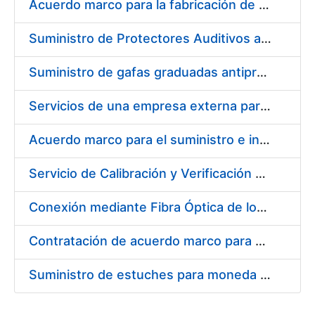
Acuerdo marco para la fabricación de piezas
Suministro de Protectores Auditivos a medida para las personas trabajadoras de los Centros de Trabajo de Madrid y Burgos
Suministro de gafas graduadas antiproyecciones para los trabajadores de la FNMT-RCM en los centros de trabajo de Madrid y Burgos
Servicios de una empresa externa para el asesoramiento y resolución de los recursos de alzada que se presentan relacionados con procesos de selección para la FNMT-RCM
Acuerdo marco para el suministro e instalación de persianas, estores y otros complementos
Servicio de Calibración y Verificación Externa de los Equipos de Medición del Servicio de Prevención de la FNMT-RCM
Conexión mediante Fibra Óptica de los Centros de Proceso de Datos (CPDs) de las sedes de la FNMT-RCM de Burgos y Madrid
Contratación de acuerdo marco para el Suministro de Material de Electricidad para la Fábrica Nacional de Moneda y Timbre-Real Casa de la Moneda en su centro de trabajo de Burgos
Suministro de estuches para moneda de 30 €