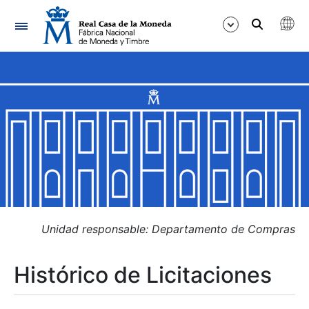
Navegación
Mostrar/Ocultar
Mostrar/Ocultar
Mostrar/Ocultar
Mostrar/Ocultar
Mostrar/Ocultar
Unidad responsable: Departamento de Compras
Histórico de Licitaciones
Mostrar/Ocultar