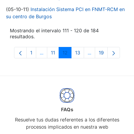
(05-10-11)
Instalación Sistema PCI en FNMT-RCM en
su centro de Burgos
Mostrando el intervalo 111 - 120 de 184
resultados.
1
...
11
12
13
...
19
Página
Páginas intermedias Use TAB para despl
Página
Página
Página
Páginas intermedia
Página
FAQs
Resuelve tus dudas referentes a los diferentes
procesos implicados en nuestra web