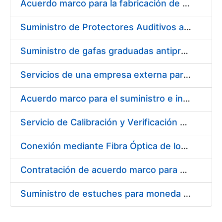
Acuerdo marco para la fabricación de piezas
Suministro de Protectores Auditivos a medida para las personas trabajadoras de los Centros de Trabajo de Madrid y Burgos
Suministro de gafas graduadas antiproyecciones para los trabajadores de la FNMT-RCM en los centros de trabajo de Madrid y Burgos
Servicios de una empresa externa para el asesoramiento y resolución de los recursos de alzada que se presentan relacionados con procesos de selección para la FNMT-RCM
Acuerdo marco para el suministro e instalación de persianas, estores y otros complementos
Servicio de Calibración y Verificación Externa de los Equipos de Medición del Servicio de Prevención de la FNMT-RCM
Conexión mediante Fibra Óptica de los Centros de Proceso de Datos (CPDs) de las sedes de la FNMT-RCM de Burgos y Madrid
Contratación de acuerdo marco para el Suministro de Material de Electricidad para la Fábrica Nacional de Moneda y Timbre-Real Casa de la Moneda en su centro de trabajo de Burgos
Suministro de estuches para moneda de 30 €