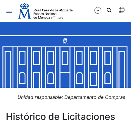
Navegación
Mostrar/Ocultar
Mostrar/Ocultar
Mostrar/Ocultar
Mostrar/Ocultar
Mostrar/Ocultar
Unidad responsable: Departamento de Compras
Histórico de Licitaciones
Mostrar/Ocultar