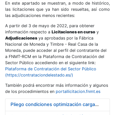
En este apartado se muestran, a modo de histórico,
las licitaciones que ya han sido resueltas, así como
Mostrar/Ocultar
las adjudicaciones menos recientes:
Mostrar/Ocultar
A partir del 3 de mayo de 2022, para obtener
información respecto a
Mostrar/Ocultar
Licitaciones en curso
y
Adjudicaciones
ya aprobadas por la Fábrica
Nacional de Moneda y Timbre - Real Casa de la
Moneda, puede acceder al perfil del contratante del
a FNMT-RCM en la Plataforma de Contratación del
Sector Público accediendo en el siguiente link:
Plataforma de Contratación del Sector Público
(https://contrataciondelestado.es/)
También podrá encontrar más información y algunos
de los procedimientos en
portallicitacion.fnmt.es
Mostrar/Ocultar
Pliego condiciones optimización cargas compras firmado