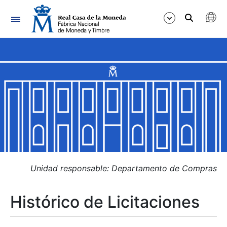
Navegación
Mostrar/Ocultar
Mostrar/Ocultar
Mostrar/Ocultar
Mostrar/Ocultar
Mostrar/Ocultar
Unidad responsable: Departamento de Compras
Histórico de Licitaciones
Mostrar/Ocultar