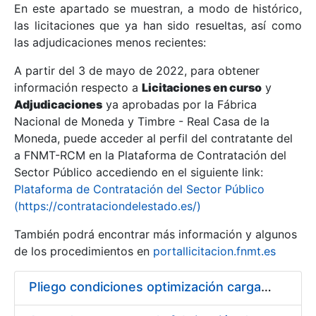
En este apartado se muestran, a modo de histórico,
las licitaciones que ya han sido resueltas, así como
Mostrar/Ocultar
las adjudicaciones menos recientes:
Mostrar/Ocultar
A partir del 3 de mayo de 2022, para obtener
información respecto a
Mostrar/Ocultar
Licitaciones en curso
y
Adjudicaciones
ya aprobadas por la Fábrica
Nacional de Moneda y Timbre - Real Casa de la
Moneda, puede acceder al perfil del contratante del
a FNMT-RCM en la Plataforma de Contratación del
Sector Público accediendo en el siguiente link:
Plataforma de Contratación del Sector Público
(https://contrataciondelestado.es/)
También podrá encontrar más información y algunos
de los procedimientos en
portallicitacion.fnmt.es
Mostrar/Ocultar
Pliego condiciones optimización cargas compras firmado