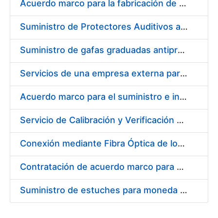
Acuerdo marco para la fabricación de piezas
Suministro de Protectores Auditivos a medida para las personas trabajadoras de los Centros de Trabajo de Madrid y Burgos
Suministro de gafas graduadas antiproyecciones para los trabajadores de la FNMT-RCM en los centros de trabajo de Madrid y Burgos
Servicios de una empresa externa para el asesoramiento y resolución de los recursos de alzada que se presentan relacionados con procesos de selección para la FNMT-RCM
Acuerdo marco para el suministro e instalación de persianas, estores y otros complementos
Servicio de Calibración y Verificación Externa de los Equipos de Medición del Servicio de Prevención de la FNMT-RCM
Conexión mediante Fibra Óptica de los Centros de Proceso de Datos (CPDs) de las sedes de la FNMT-RCM de Burgos y Madrid
Contratación de acuerdo marco para el Suministro de Material de Electricidad para la Fábrica Nacional de Moneda y Timbre-Real Casa de la Moneda en su centro de trabajo de Burgos
Suministro de estuches para moneda de 30 €