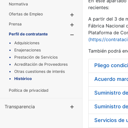
En este apartado 
Normativa
recientes:
Ofertas de Empleo
Mostrar/Ocultar
A partir del 3 de
Prensa
Mostrar/Ocultar
Fábrica Nacional 
Plataforma de Cont
Perfil de contratante
Mostrar/Oculta
(https://contratac
Adquisiciones
Enajenaciones
También podrá enc
Prestación de Servicios
Acreditación de Proveedores
Pliego condic
Otras cuestiones de interés
Acuerdo marco
Histórico
Política de privacidad
Transparencia
Mostrar/Ocul