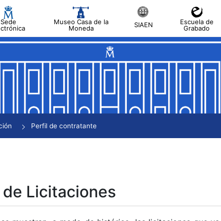
Sede
Museo Casa de la
Escuela de
SIAEN
ectrónica
Moneda
Grabado
tar
tar
tar
tar
ción
Perfil de contratante
tar
 de Licitaciones