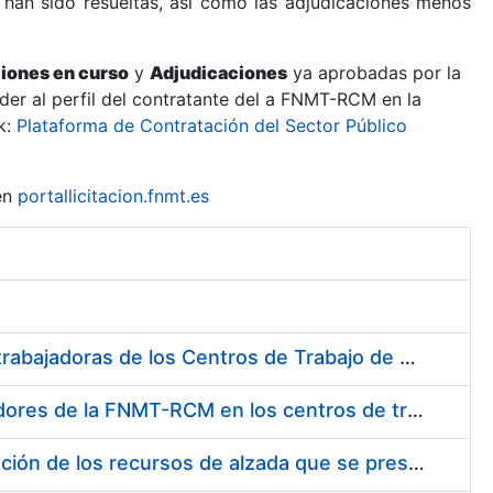
 han sido resueltas, así como las adjudicaciones menos
ciones en curso
y
Adjudicaciones
ya aprobadas por la
er al perfil del contratante del a FNMT-RCM en la
k:
Plataforma de Contratación del Sector Público
en
portallicitacion.fnmt.es
Suministro de Protectores Auditivos a medida para las personas trabajadoras de los Centros de Trabajo de Madrid y Burgos
Suministro de gafas graduadas antiproyecciones para los trabajadores de la FNMT-RCM en los centros de trabajo de Madrid y Burgos
Servicios de una empresa externa para el asesoramiento y resolución de los recursos de alzada que se presentan relacionados con procesos de selección para la FNMT-RCM