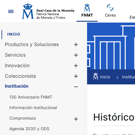
Navegación
FNMT
Ceres
El
INICIO
Productos y Soluciones
Mostrar/Ocul
Servicios
Mostrar/Ocul
Innovación
Mostrar/Ocul
Coleccionista
Mostrar/Ocul
Inicio
Institu
Institución
Mostrar/Ocul
130 Aniversario FNMT
Información institucional
Histórico
Compromisos
Mostrar/Ocultar
Agenda 2030 y ODS