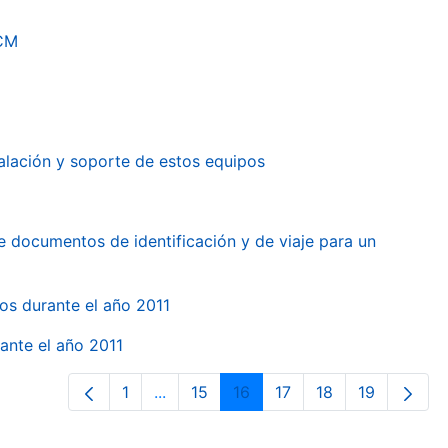
RCM
alación y soporte de estos equipos
e documentos de identificación y de viaje para un
gos durante el año 2011
ante el año 2011
1
...
15
16
17
18
19
Página
Páginas intermedias Use TAB para des
Página
Página
Página
Página
Página