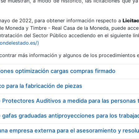
se muestran, a modo de histórico, las licitaciones que ya
 mayo de 2022, para obtener información respecto a
Licita
de Moneda y Timbre - Real Casa de la Moneda, puede acced
ratación del Sector Público accediendo en el siguiente lin
r
iondelestado.es/)
ontrar más información y algunos de los procedimientos 
iones optimización cargas compras firmado
 para la fabricación de piezas
tar