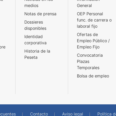
medios
General
Notas de prensa
OEP Personal
func. de carrera o
Dossieres
laboral fijo
disponibles
Ofertas de
Identidad
Empleo Público /
corporativa
bre
Empleo Fijo
Historia de la
Convocatoria
Peseta
Plazas
Temporales
Bolsa de empleo
ecuentes
Contacto
Aviso legal
Política 