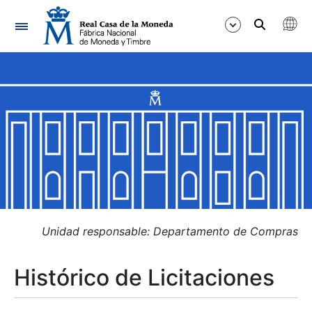
Navegación
Mostrar/Ocultar
Mostrar/Ocultar
Mostrar/Ocultar
Mostrar/Ocultar
Mostrar/Ocultar
Unidad responsable: Departamento de Compras
Histórico de Licitaciones
Mostrar/Ocultar