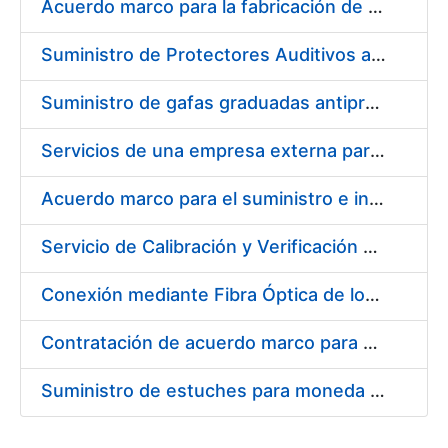
Acuerdo marco para la fabricación de piezas
Suministro de Protectores Auditivos a medida para las personas trabajadoras de los Centros de Trabajo de Madrid y Burgos
Suministro de gafas graduadas antiproyecciones para los trabajadores de la FNMT-RCM en los centros de trabajo de Madrid y Burgos
Servicios de una empresa externa para el asesoramiento y resolución de los recursos de alzada que se presentan relacionados con procesos de selección para la FNMT-RCM
Acuerdo marco para el suministro e instalación de persianas, estores y otros complementos
Servicio de Calibración y Verificación Externa de los Equipos de Medición del Servicio de Prevención de la FNMT-RCM
Conexión mediante Fibra Óptica de los Centros de Proceso de Datos (CPDs) de las sedes de la FNMT-RCM de Burgos y Madrid
Contratación de acuerdo marco para el Suministro de Material de Electricidad para la Fábrica Nacional de Moneda y Timbre-Real Casa de la Moneda en su centro de trabajo de Burgos
Suministro de estuches para moneda de 30 €