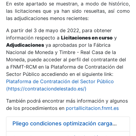
En este apartado se muestran, a modo de histórico,
las licitaciones que ya han sido resueltas, así como
Mostrar/Ocultar
las adjudicaciones menos recientes:
Mostrar/Ocultar
A partir del 3 de mayo de 2022, para obtener
información respecto a
Mostrar/Ocultar
Licitaciones en curso
y
Adjudicaciones
ya aprobadas por la Fábrica
Nacional de Moneda y Timbre - Real Casa de la
Moneda, puede acceder al perfil del contratante del
a FNMT-RCM en la Plataforma de Contratación del
Sector Público accediendo en el siguiente link:
Plataforma de Contratación del Sector Público
(https://contrataciondelestado.es/)
También podrá encontrar más información y algunos
de los procedimientos en
portallicitacion.fnmt.es
Mostrar/Ocultar
Pliego condiciones optimización cargas compras firmado