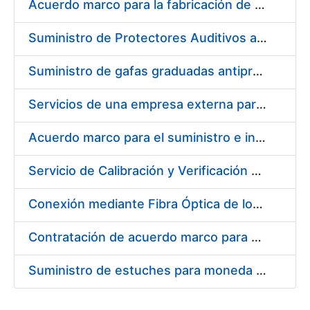
Acuerdo marco para la fabricación de piezas
Suministro de Protectores Auditivos a medida para las personas trabajadoras de los Centros de Trabajo de Madrid y Burgos
Suministro de gafas graduadas antiproyecciones para los trabajadores de la FNMT-RCM en los centros de trabajo de Madrid y Burgos
Servicios de una empresa externa para el asesoramiento y resolución de los recursos de alzada que se presentan relacionados con procesos de selección para la FNMT-RCM
Acuerdo marco para el suministro e instalación de persianas, estores y otros complementos
Servicio de Calibración y Verificación Externa de los Equipos de Medición del Servicio de Prevención de la FNMT-RCM
Conexión mediante Fibra Óptica de los Centros de Proceso de Datos (CPDs) de las sedes de la FNMT-RCM de Burgos y Madrid
Contratación de acuerdo marco para el Suministro de Material de Electricidad para la Fábrica Nacional de Moneda y Timbre-Real Casa de la Moneda en su centro de trabajo de Burgos
Suministro de estuches para moneda de 30 €