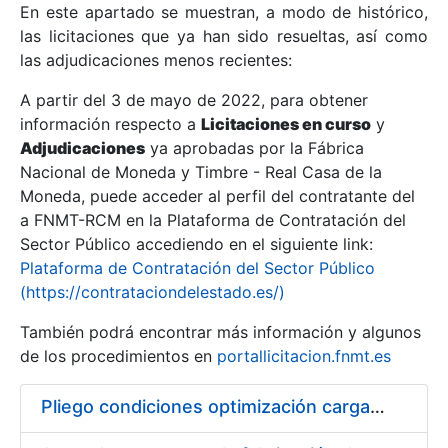
En este apartado se muestran, a modo de histórico,
las licitaciones que ya han sido resueltas, así como
Mostrar/Ocultar
las adjudicaciones menos recientes:
Mostrar/Ocultar
A partir del 3 de mayo de 2022, para obtener
información respecto a
Mostrar/Ocultar
Licitaciones en curso
y
Adjudicaciones
ya aprobadas por la Fábrica
Nacional de Moneda y Timbre - Real Casa de la
Moneda, puede acceder al perfil del contratante del
a FNMT-RCM en la Plataforma de Contratación del
Sector Público accediendo en el siguiente link:
Plataforma de Contratación del Sector Público
(https://contrataciondelestado.es/)
También podrá encontrar más información y algunos
de los procedimientos en
portallicitacion.fnmt.es
Mostrar/Ocultar
Pliego condiciones optimización cargas compras firmado