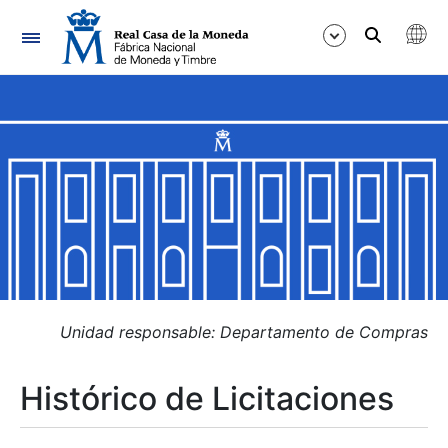
Navegación
Mostrar/Ocultar
Mostrar/Ocultar
Mostrar/Ocultar
Mostrar/Ocultar
Mostrar/Ocultar
Unidad responsable: Departamento de Compras
Histórico de Licitaciones
Mostrar/Ocultar