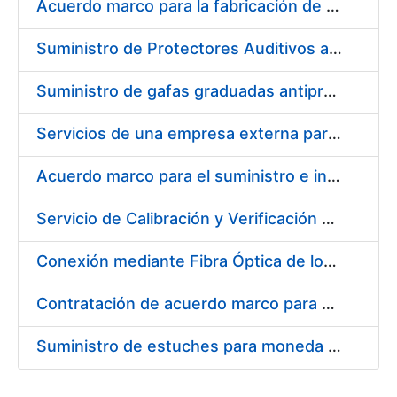
Acuerdo marco para la fabricación de piezas
Suministro de Protectores Auditivos a medida para las personas trabajadoras de los Centros de Trabajo de Madrid y Burgos
Suministro de gafas graduadas antiproyecciones para los trabajadores de la FNMT-RCM en los centros de trabajo de Madrid y Burgos
Servicios de una empresa externa para el asesoramiento y resolución de los recursos de alzada que se presentan relacionados con procesos de selección para la FNMT-RCM
Acuerdo marco para el suministro e instalación de persianas, estores y otros complementos
Servicio de Calibración y Verificación Externa de los Equipos de Medición del Servicio de Prevención de la FNMT-RCM
Conexión mediante Fibra Óptica de los Centros de Proceso de Datos (CPDs) de las sedes de la FNMT-RCM de Burgos y Madrid
Contratación de acuerdo marco para el Suministro de Material de Electricidad para la Fábrica Nacional de Moneda y Timbre-Real Casa de la Moneda en su centro de trabajo de Burgos
Suministro de estuches para moneda de 30 €