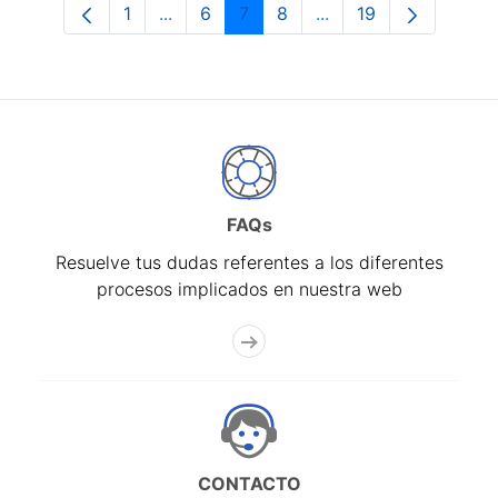
1
...
6
7
8
...
19
Página
Páginas intermedias Use TAB para desp
Página
Página
Página
Páginas intermedias 
Página
FAQs
Resuelve tus dudas referentes a los diferentes
procesos implicados en nuestra web
CONTACTO