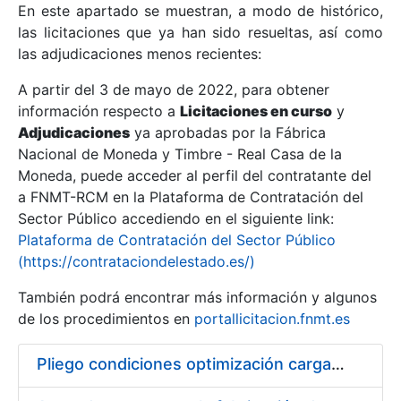
En este apartado se muestran, a modo de histórico,
las licitaciones que ya han sido resueltas, así como
Mostrar/Ocultar
las adjudicaciones menos recientes:
Mostrar/Ocultar
A partir del 3 de mayo de 2022, para obtener
información respecto a
Mostrar/Ocultar
Licitaciones en curso
y
Adjudicaciones
ya aprobadas por la Fábrica
Nacional de Moneda y Timbre - Real Casa de la
Moneda, puede acceder al perfil del contratante del
a FNMT-RCM en la Plataforma de Contratación del
Sector Público accediendo en el siguiente link:
Plataforma de Contratación del Sector Público
(https://contrataciondelestado.es/)
También podrá encontrar más información y algunos
de los procedimientos en
portallicitacion.fnmt.es
Mostrar/Ocultar
Pliego condiciones optimización cargas compras firmado