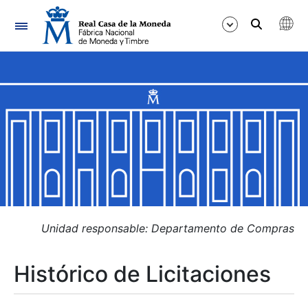
Navegación
Mostrar/Ocultar
Mostrar/Ocultar
Mostrar/Ocultar
Mostrar/Ocultar
Mostrar/Ocultar
Unidad responsable: Departamento de Compras
Histórico de Licitaciones
Mostrar/Ocultar