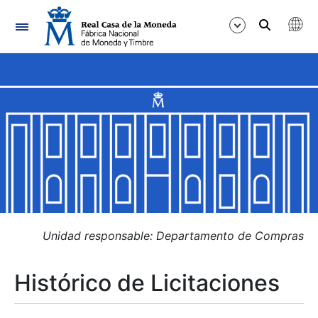
Navegación
Mostrar/Ocultar
Mostrar/Ocultar
Mostrar/Ocultar
Mostrar/Ocultar
Mostrar/Ocultar
Unidad responsable: Departamento de Compras
Histórico de Licitaciones
Mostrar/Ocultar