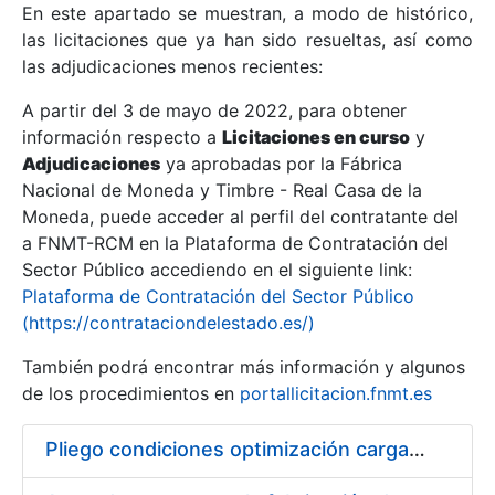
En este apartado se muestran, a modo de histórico,
las licitaciones que ya han sido resueltas, así como
Mostrar/Ocultar
las adjudicaciones menos recientes:
Mostrar/Ocultar
A partir del 3 de mayo de 2022, para obtener
información respecto a
Mostrar/Ocultar
Licitaciones en curso
y
Adjudicaciones
ya aprobadas por la Fábrica
Nacional de Moneda y Timbre - Real Casa de la
Moneda, puede acceder al perfil del contratante del
a FNMT-RCM en la Plataforma de Contratación del
Sector Público accediendo en el siguiente link:
Plataforma de Contratación del Sector Público
(https://contrataciondelestado.es/)
También podrá encontrar más información y algunos
de los procedimientos en
portallicitacion.fnmt.es
Mostrar/Ocultar
Pliego condiciones optimización cargas compras firmado