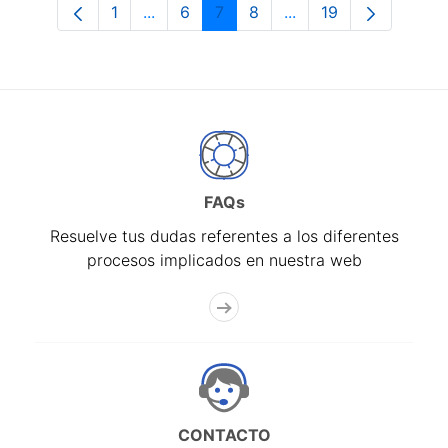
1
...
6
7
8
...
19
Página
Páginas intermedias Use TAB para desp
Página
Página
Página
Páginas intermedias 
Página
FAQs
Resuelve tus dudas referentes a los diferentes
procesos implicados en nuestra web
CONTACTO