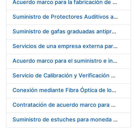
Acuerdo marco para la fabricación de piezas
Suministro de Protectores Auditivos a medida para las personas trabajadoras de los Centros de Trabajo de Madrid y Burgos
Suministro de gafas graduadas antiproyecciones para los trabajadores de la FNMT-RCM en los centros de trabajo de Madrid y Burgos
Servicios de una empresa externa para el asesoramiento y resolución de los recursos de alzada que se presentan relacionados con procesos de selección para la FNMT-RCM
Acuerdo marco para el suministro e instalación de persianas, estores y otros complementos
Servicio de Calibración y Verificación Externa de los Equipos de Medición del Servicio de Prevención de la FNMT-RCM
Conexión mediante Fibra Óptica de los Centros de Proceso de Datos (CPDs) de las sedes de la FNMT-RCM de Burgos y Madrid
Contratación de acuerdo marco para el Suministro de Material de Electricidad para la Fábrica Nacional de Moneda y Timbre-Real Casa de la Moneda en su centro de trabajo de Burgos
Suministro de estuches para moneda de 30 €