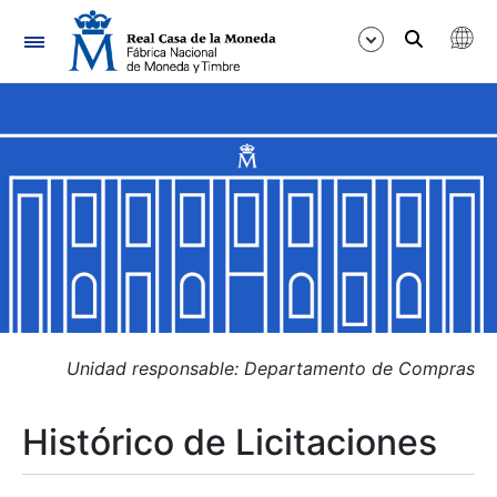
Navegación
Mostrar/Ocultar
Mostrar/Ocultar
Mostrar/Ocultar
Mostrar/Ocultar
Mostrar/Ocultar
Unidad responsable: Departamento de Compras
Histórico de Licitaciones
Mostrar/Ocultar