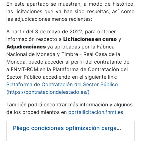
En este apartado se muestran, a modo de histórico,
las licitaciones que ya han sido resueltas, así como
Mostrar/Ocultar
las adjudicaciones menos recientes:
Mostrar/Ocultar
A partir del 3 de mayo de 2022, para obtener
información respecto a
Mostrar/Ocultar
Licitaciones en curso
y
Adjudicaciones
ya aprobadas por la Fábrica
Nacional de Moneda y Timbre - Real Casa de la
Moneda, puede acceder al perfil del contratante del
a FNMT-RCM en la Plataforma de Contratación del
Sector Público accediendo en el siguiente link:
Plataforma de Contratación del Sector Público
(https://contrataciondelestado.es/)
También podrá encontrar más información y algunos
de los procedimientos en
portallicitacion.fnmt.es
Mostrar/Ocultar
Pliego condiciones optimización cargas compras firmado