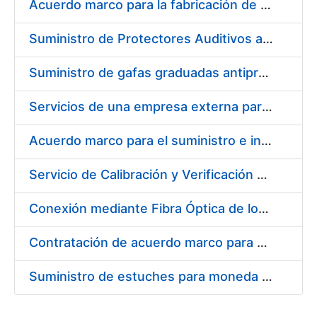
Acuerdo marco para la fabricación de piezas
Suministro de Protectores Auditivos a medida para las personas trabajadoras de los Centros de Trabajo de Madrid y Burgos
Suministro de gafas graduadas antiproyecciones para los trabajadores de la FNMT-RCM en los centros de trabajo de Madrid y Burgos
Servicios de una empresa externa para el asesoramiento y resolución de los recursos de alzada que se presentan relacionados con procesos de selección para la FNMT-RCM
Acuerdo marco para el suministro e instalación de persianas, estores y otros complementos
Servicio de Calibración y Verificación Externa de los Equipos de Medición del Servicio de Prevención de la FNMT-RCM
Conexión mediante Fibra Óptica de los Centros de Proceso de Datos (CPDs) de las sedes de la FNMT-RCM de Burgos y Madrid
Contratación de acuerdo marco para el Suministro de Material de Electricidad para la Fábrica Nacional de Moneda y Timbre-Real Casa de la Moneda en su centro de trabajo de Burgos
Suministro de estuches para moneda de 30 €