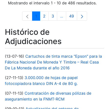
Mostrando el intervalo 1 - 10 de 486 resultados.
1
2
3
...
49
Página
Página
Página
Páginas intermedias Use 
Página
Histórico de
Adjudicaciones
(13-07-16)
Cartuchos de tinta marca "Epson" para la
Fábrica Nacional De Moneda Y Timbre – Real Casa
De La Moneda durante el año 2016
(27-11-13)
3.000.000 de hojas de papel
fotocopiadora blanco DIN A-4 de 80 g.
(07-11-13)
Contratación de diversas pólizas de
aseguramiento en la FNMT-RCM
(09-10-13)
Actualización del entorno de