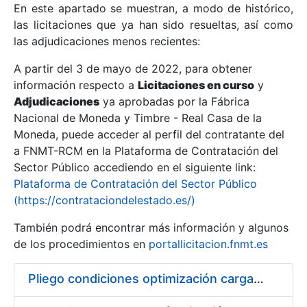
En este apartado se muestran, a modo de histórico,
las licitaciones que ya han sido resueltas, así como
Mostrar/Ocultar
las adjudicaciones menos recientes:
Mostrar/Ocultar
A partir del 3 de mayo de 2022, para obtener
información respecto a
Mostrar/Ocultar
Licitaciones en curso
y
Adjudicaciones
ya aprobadas por la Fábrica
Nacional de Moneda y Timbre - Real Casa de la
Moneda, puede acceder al perfil del contratante del
a FNMT-RCM en la Plataforma de Contratación del
Sector Público accediendo en el siguiente link:
Plataforma de Contratación del Sector Público
(https://contrataciondelestado.es/)
También podrá encontrar más información y algunos
de los procedimientos en
portallicitacion.fnmt.es
Mostrar/Ocultar
Pliego condiciones optimización cargas compras firmado