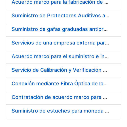
Acuerdo marco para la fabricación de piezas
Suministro de Protectores Auditivos a medida para las personas trabajadoras de los Centros de Trabajo de Madrid y Burgos
Suministro de gafas graduadas antiproyecciones para los trabajadores de la FNMT-RCM en los centros de trabajo de Madrid y Burgos
Servicios de una empresa externa para el asesoramiento y resolución de los recursos de alzada que se presentan relacionados con procesos de selección para la FNMT-RCM
Acuerdo marco para el suministro e instalación de persianas, estores y otros complementos
Servicio de Calibración y Verificación Externa de los Equipos de Medición del Servicio de Prevención de la FNMT-RCM
Conexión mediante Fibra Óptica de los Centros de Proceso de Datos (CPDs) de las sedes de la FNMT-RCM de Burgos y Madrid
Contratación de acuerdo marco para el Suministro de Material de Electricidad para la Fábrica Nacional de Moneda y Timbre-Real Casa de la Moneda en su centro de trabajo de Burgos
Suministro de estuches para moneda de 30 €