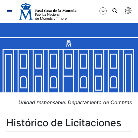
Navegación
Mostrar/Ocultar
Mostrar/Ocultar
Mostrar/Ocultar
Mostrar/Ocultar
Mostrar/Ocultar
Unidad responsable: Departamento de Compras
Histórico de Licitaciones
Mostrar/Ocultar