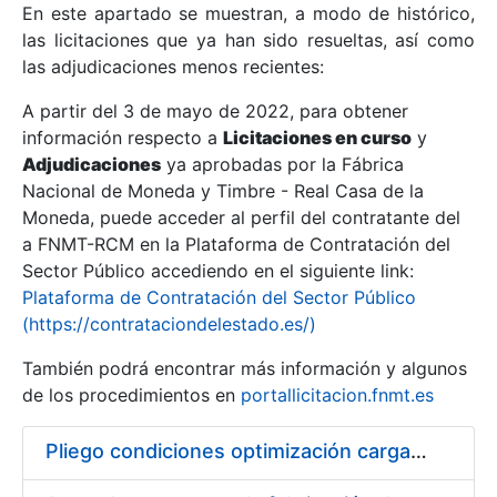
En este apartado se muestran, a modo de histórico,
las licitaciones que ya han sido resueltas, así como
Mostrar/Ocultar
las adjudicaciones menos recientes:
Mostrar/Ocultar
A partir del 3 de mayo de 2022, para obtener
información respecto a
Mostrar/Ocultar
Licitaciones en curso
y
Adjudicaciones
ya aprobadas por la Fábrica
Nacional de Moneda y Timbre - Real Casa de la
Moneda, puede acceder al perfil del contratante del
a FNMT-RCM en la Plataforma de Contratación del
Sector Público accediendo en el siguiente link:
Plataforma de Contratación del Sector Público
(https://contrataciondelestado.es/)
También podrá encontrar más información y algunos
de los procedimientos en
portallicitacion.fnmt.es
Mostrar/Ocultar
Pliego condiciones optimización cargas compras firmado