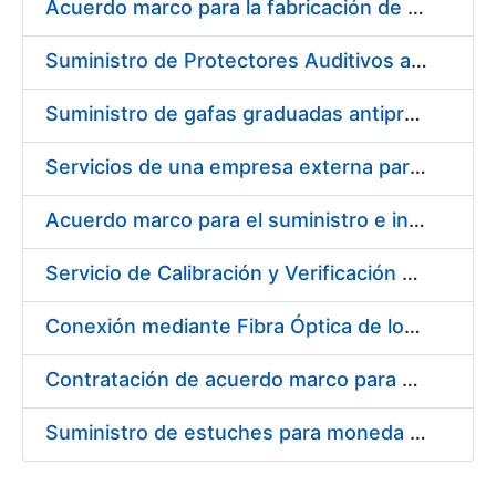
Acuerdo marco para la fabricación de piezas
Suministro de Protectores Auditivos a medida para las personas trabajadoras de los Centros de Trabajo de Madrid y Burgos
Suministro de gafas graduadas antiproyecciones para los trabajadores de la FNMT-RCM en los centros de trabajo de Madrid y Burgos
Servicios de una empresa externa para el asesoramiento y resolución de los recursos de alzada que se presentan relacionados con procesos de selección para la FNMT-RCM
Acuerdo marco para el suministro e instalación de persianas, estores y otros complementos
Servicio de Calibración y Verificación Externa de los Equipos de Medición del Servicio de Prevención de la FNMT-RCM
Conexión mediante Fibra Óptica de los Centros de Proceso de Datos (CPDs) de las sedes de la FNMT-RCM de Burgos y Madrid
Contratación de acuerdo marco para el Suministro de Material de Electricidad para la Fábrica Nacional de Moneda y Timbre-Real Casa de la Moneda en su centro de trabajo de Burgos
Suministro de estuches para moneda de 30 €