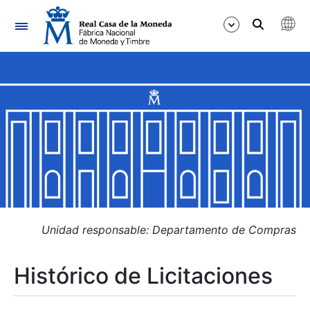
Navegación
Mostrar/Ocultar
Mostrar/Ocultar
Mostrar/Ocultar
Mostrar/Ocultar
Mostrar/Ocultar
Unidad responsable: Departamento de Compras
Histórico de Licitaciones
Mostrar/Ocultar