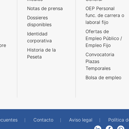
Notas de prensa
OEP Personal
func. de carrera o
Dossieres
laboral fijo
disponibles
Ofertas de
Identidad
Empleo Público /
corporativa
bre
Empleo Fijo
Historia de la
Convocatoria
Peseta
Plazas
Temporales
Bolsa de empleo
ecuentes
Contacto
Aviso legal
Política 