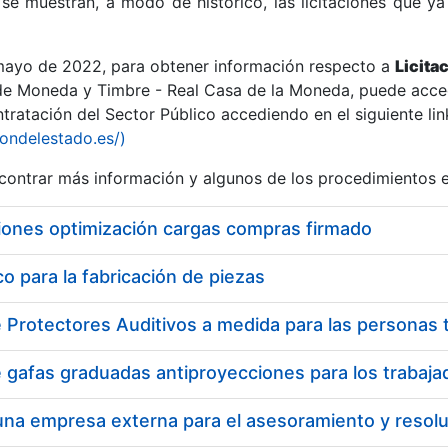
se muestran, a modo de histórico, las licitaciones que ya
 mayo de 2022, para obtener información respecto a
Licita
de Moneda y Timbre - Real Casa de la Moneda, puede acced
ratación del Sector Público accediendo en el siguiente lin
r
iondelestado.es/)
ontrar más información y algunos de los procedimientos 
iones optimización cargas compras firmado
 para la fabricación de piezas
tar