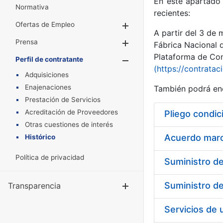
En este apartado 
Normativa
recientes:
Ofertas de Empleo
Mostrar/Ocultar
A partir del 3 de
Prensa
Mostrar/Ocultar
Fábrica Nacional 
Plataforma de Cont
Perfil de contratante
Mostrar/Oculta
(https://contratac
Adquisiciones
Enajenaciones
También podrá enc
Prestación de Servicios
Acreditación de Proveedores
Pliego condic
Otras cuestiones de interés
Acuerdo marco
Histórico
Política de privacidad
Transparencia
Mostrar/Ocul