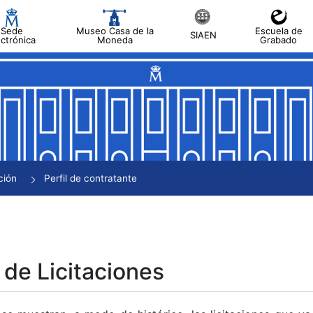
Sede
Museo Casa de la
Escuela de
SIAEN
ectrónica
Moneda
Grabado
tar
tar
tar
tar
ción
Perfil de contratante
tar
 de Licitaciones