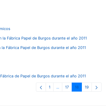
ímicos
en la Fábrica Papel de Burgos durante el año 2011
en la Fábrica Papel de Burgos durante el año 2011
la Fábrica de Papel de Burgos durante el año 2011
1
...
17
18
19
Página
Páginas intermedias Use T
Página
Página
Página