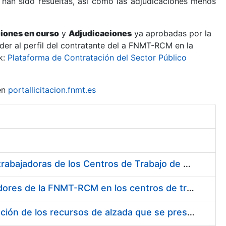
 han sido resueltas, así como las adjudicaciones menos
ciones en curso
y
Adjudicaciones
ya aprobadas por la
er al perfil del contratante del a FNMT-RCM en la
k:
Plataforma de Contratación del Sector Público
en
portallicitacion.fnmt.es
Suministro de Protectores Auditivos a medida para las personas trabajadoras de los Centros de Trabajo de Madrid y Burgos
Suministro de gafas graduadas antiproyecciones para los trabajadores de la FNMT-RCM en los centros de trabajo de Madrid y Burgos
Servicios de una empresa externa para el asesoramiento y resolución de los recursos de alzada que se presentan relacionados con procesos de selección para la FNMT-RCM