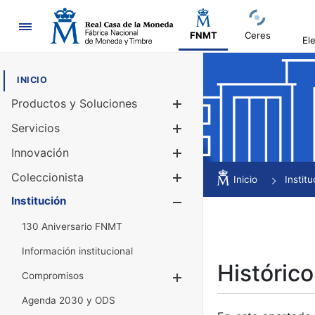
Navegación
FNMT
Ceres
El
INICIO
Productos y Soluciones
Mostrar/Ocul
Servicios
Mostrar/Ocul
Innovación
Mostrar/Ocul
Coleccionista
Mostrar/Ocul
Inicio
Institu
Institución
Mostrar/Ocul
130 Aniversario FNMT
Información institucional
Histórico
Compromisos
Mostrar/Ocultar
Agenda 2030 y ODS