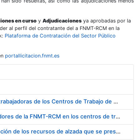
 han sido resueltas, así como las adjudicaciones menos
ciones en curso
y
Adjudicaciones
ya aprobadas por la
er al perfil del contratante del a FNMT-RCM en la
k:
Plataforma de Contratación del Sector Público
en
portallicitacion.fnmt.es
Suministro de Protectores Auditivos a medida para las personas trabajadoras de los Centros de Trabajo de Madrid y Burgos
Suministro de gafas graduadas antiproyecciones para los trabajadores de la FNMT-RCM en los centros de trabajo de Madrid y Burgos
Servicios de una empresa externa para el asesoramiento y resolución de los recursos de alzada que se presentan relacionados con procesos de selección para la FNMT-RCM