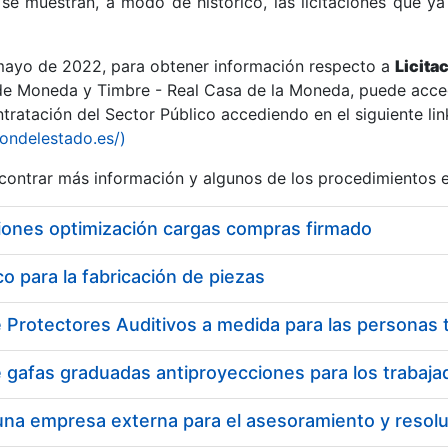
se muestran, a modo de histórico, las licitaciones que ya
 mayo de 2022, para obtener información respecto a
Licita
de Moneda y Timbre - Real Casa de la Moneda, puede acced
ratación del Sector Público accediendo en el siguiente lin
r
iondelestado.es/)
ontrar más información y algunos de los procedimientos 
iones optimización cargas compras firmado
 para la fabricación de piezas
tar