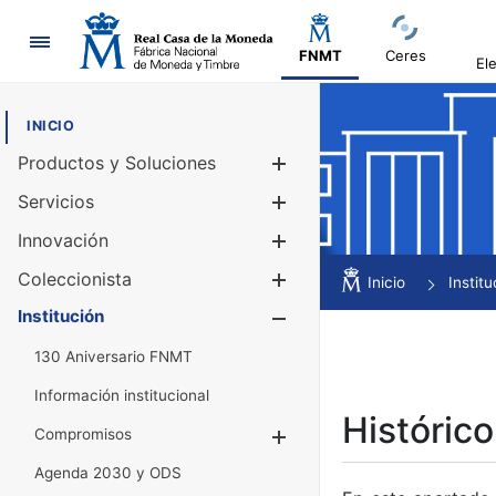
Navegación
FNMT
Ceres
El
INICIO
Productos y Soluciones
Mostrar/Ocul
Servicios
Mostrar/Ocul
Innovación
Mostrar/Ocul
Coleccionista
Mostrar/Ocul
Inicio
Institu
Institución
Mostrar/Ocul
130 Aniversario FNMT
Información institucional
Histórico
Compromisos
Mostrar/Ocultar
Agenda 2030 y ODS