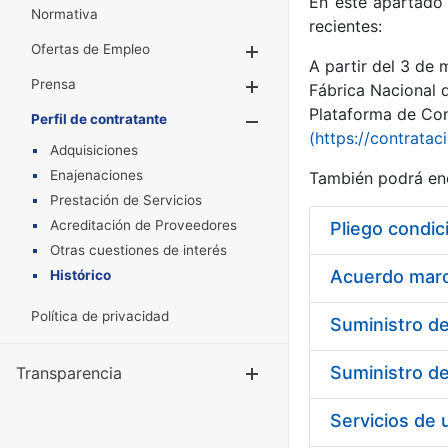
En este apartado 
Normativa
recientes:
Ofertas de Empleo
Mostrar/Ocultar
A partir del 3 de
Prensa
Mostrar/Ocultar
Fábrica Nacional 
Plataforma de Cont
Perfil de contratante
Mostrar/Oculta
(https://contratac
Adquisiciones
Enajenaciones
También podrá enc
Prestación de Servicios
Acreditación de Proveedores
Pliego condic
Otras cuestiones de interés
Acuerdo marco
Histórico
Política de privacidad
Transparencia
Mostrar/Ocul