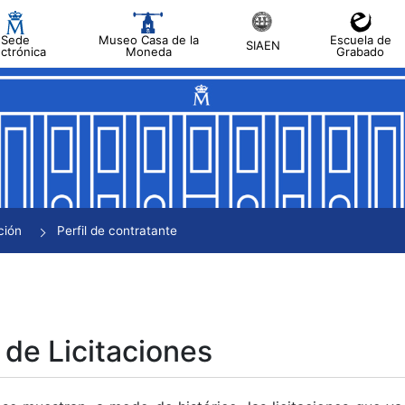
Sede
Museo Casa de la
Escuela de
SIAEN
ectrónica
Moneda
Grabado
tar
tar
tar
tar
ción
Perfil de contratante
tar
 de Licitaciones