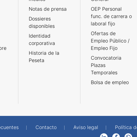
Notas de prensa
OEP Personal
func. de carrera o
Dossieres
laboral fijo
disponibles
Ofertas de
Identidad
Empleo Público /
corporativa
bre
Empleo Fijo
Historia de la
Convocatoria
Peseta
Plazas
Temporales
Bolsa de empleo
ecuentes
Contacto
Aviso legal
Política 