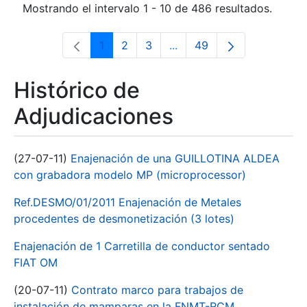
Mostrando el intervalo 1 - 10 de 486 resultados.
1
2
3
...
49
Página
Página
Página
Páginas intermedias Use 
Página
Histórico de
Adjudicaciones
(27-07-11)
Enajenación de una GUILLOTINA ALDEA
con grabadora modelo MP (microprocessor)
Ref.DESMO/01/2011 Enajenación de Metales
procedentes de desmonetización (3 lotes)
Enajenación de 1 Carretilla de conductor sentado
FIAT OM
(20-07-11)
Contrato marco para trabajos de
instalación de mamparas en la FNMT-RCM