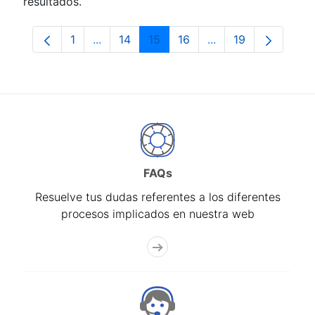
resultados.
1
...
14
15
16
...
19
Página
Páginas intermedias Use TAB para despla
Página
Página
Página
Páginas intermedia
Página
FAQs
Resuelve tus dudas referentes a los diferentes
procesos implicados en nuestra web