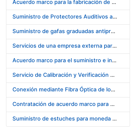
Acuerdo marco para la fabricación de piezas
Suministro de Protectores Auditivos a medida para las personas trabajadoras de los Centros de Trabajo de Madrid y Burgos
Suministro de gafas graduadas antiproyecciones para los trabajadores de la FNMT-RCM en los centros de trabajo de Madrid y Burgos
Servicios de una empresa externa para el asesoramiento y resolución de los recursos de alzada que se presentan relacionados con procesos de selección para la FNMT-RCM
Acuerdo marco para el suministro e instalación de persianas, estores y otros complementos
Servicio de Calibración y Verificación Externa de los Equipos de Medición del Servicio de Prevención de la FNMT-RCM
Conexión mediante Fibra Óptica de los Centros de Proceso de Datos (CPDs) de las sedes de la FNMT-RCM de Burgos y Madrid
Contratación de acuerdo marco para el Suministro de Material de Electricidad para la Fábrica Nacional de Moneda y Timbre-Real Casa de la Moneda en su centro de trabajo de Burgos
Suministro de estuches para moneda de 30 €