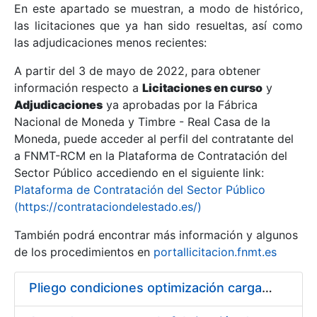
En este apartado se muestran, a modo de histórico,
las licitaciones que ya han sido resueltas, así como
Mostrar/Ocultar
las adjudicaciones menos recientes:
Mostrar/Ocultar
A partir del 3 de mayo de 2022, para obtener
información respecto a
Mostrar/Ocultar
Licitaciones en curso
y
Adjudicaciones
ya aprobadas por la Fábrica
Nacional de Moneda y Timbre - Real Casa de la
Moneda, puede acceder al perfil del contratante del
a FNMT-RCM en la Plataforma de Contratación del
Sector Público accediendo en el siguiente link:
Plataforma de Contratación del Sector Público
(https://contrataciondelestado.es/)
También podrá encontrar más información y algunos
de los procedimientos en
portallicitacion.fnmt.es
Mostrar/Ocultar
Pliego condiciones optimización cargas compras firmado