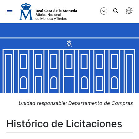
Navegación
Mostrar/Ocultar
Mostrar/Ocultar
Mostrar/Ocultar
Mostrar/Ocultar
Mostrar/Ocultar
Unidad responsable: Departamento de Compras
Histórico de Licitaciones
Mostrar/Ocultar