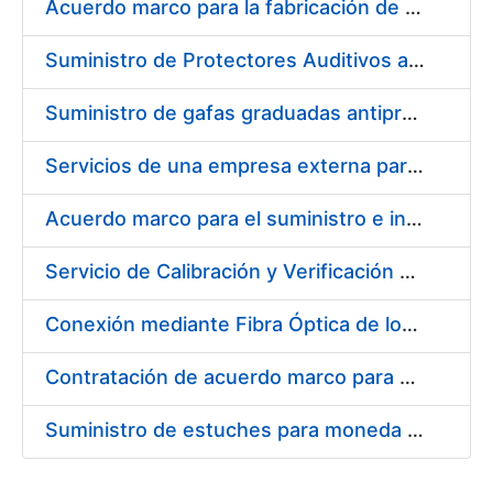
Acuerdo marco para la fabricación de piezas
Suministro de Protectores Auditivos a medida para las personas trabajadoras de los Centros de Trabajo de Madrid y Burgos
Suministro de gafas graduadas antiproyecciones para los trabajadores de la FNMT-RCM en los centros de trabajo de Madrid y Burgos
Servicios de una empresa externa para el asesoramiento y resolución de los recursos de alzada que se presentan relacionados con procesos de selección para la FNMT-RCM
Acuerdo marco para el suministro e instalación de persianas, estores y otros complementos
Servicio de Calibración y Verificación Externa de los Equipos de Medición del Servicio de Prevención de la FNMT-RCM
Conexión mediante Fibra Óptica de los Centros de Proceso de Datos (CPDs) de las sedes de la FNMT-RCM de Burgos y Madrid
Contratación de acuerdo marco para el Suministro de Material de Electricidad para la Fábrica Nacional de Moneda y Timbre-Real Casa de la Moneda en su centro de trabajo de Burgos
Suministro de estuches para moneda de 30 €