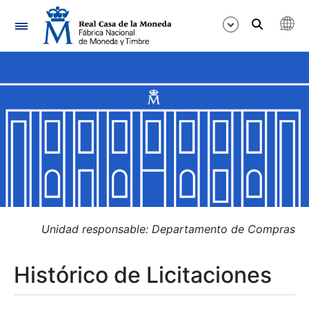
Navegación
Mostrar/Ocultar
Mostrar/Ocultar
Mostrar/Ocultar
Mostrar/Ocultar
Mostrar/Ocultar
Unidad responsable: Departamento de Compras
Histórico de Licitaciones
Mostrar/Ocultar