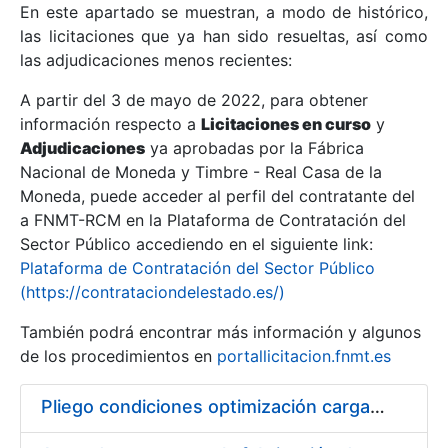
En este apartado se muestran, a modo de histórico,
las licitaciones que ya han sido resueltas, así como
Mostrar/Ocultar
las adjudicaciones menos recientes:
Mostrar/Ocultar
A partir del 3 de mayo de 2022, para obtener
información respecto a
Mostrar/Ocultar
Licitaciones en curso
y
Adjudicaciones
ya aprobadas por la Fábrica
Nacional de Moneda y Timbre - Real Casa de la
Moneda, puede acceder al perfil del contratante del
a FNMT-RCM en la Plataforma de Contratación del
Sector Público accediendo en el siguiente link:
Plataforma de Contratación del Sector Público
(https://contrataciondelestado.es/)
También podrá encontrar más información y algunos
de los procedimientos en
portallicitacion.fnmt.es
Mostrar/Ocultar
Pliego condiciones optimización cargas compras firmado