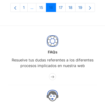
1
...
15
16
17
18
19
Página
Páginas intermedias Use TAB para despla
Página
Página
Página
Página
Página
FAQs
Resuelve tus dudas referentes a los diferentes
procesos implicados en nuestra web