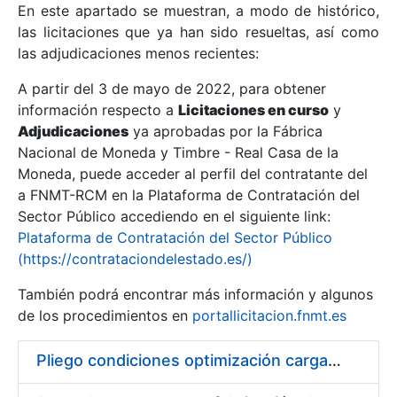
En este apartado se muestran, a modo de histórico,
las licitaciones que ya han sido resueltas, así como
Mostrar/Ocultar
las adjudicaciones menos recientes:
Mostrar/Ocultar
A partir del 3 de mayo de 2022, para obtener
información respecto a
Mostrar/Ocultar
Licitaciones en curso
y
Adjudicaciones
ya aprobadas por la Fábrica
Nacional de Moneda y Timbre - Real Casa de la
Moneda, puede acceder al perfil del contratante del
a FNMT-RCM en la Plataforma de Contratación del
Sector Público accediendo en el siguiente link:
Plataforma de Contratación del Sector Público
(https://contrataciondelestado.es/)
También podrá encontrar más información y algunos
de los procedimientos en
portallicitacion.fnmt.es
Mostrar/Ocultar
Pliego condiciones optimización cargas compras firmado