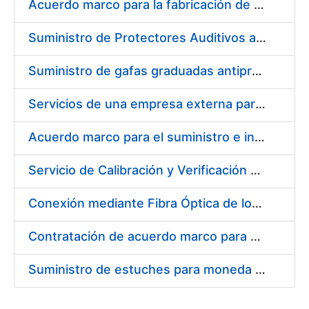
Acuerdo marco para la fabricación de piezas
Suministro de Protectores Auditivos a medida para las personas trabajadoras de los Centros de Trabajo de Madrid y Burgos
Suministro de gafas graduadas antiproyecciones para los trabajadores de la FNMT-RCM en los centros de trabajo de Madrid y Burgos
Servicios de una empresa externa para el asesoramiento y resolución de los recursos de alzada que se presentan relacionados con procesos de selección para la FNMT-RCM
Acuerdo marco para el suministro e instalación de persianas, estores y otros complementos
Servicio de Calibración y Verificación Externa de los Equipos de Medición del Servicio de Prevención de la FNMT-RCM
Conexión mediante Fibra Óptica de los Centros de Proceso de Datos (CPDs) de las sedes de la FNMT-RCM de Burgos y Madrid
Contratación de acuerdo marco para el Suministro de Material de Electricidad para la Fábrica Nacional de Moneda y Timbre-Real Casa de la Moneda en su centro de trabajo de Burgos
Suministro de estuches para moneda de 30 €