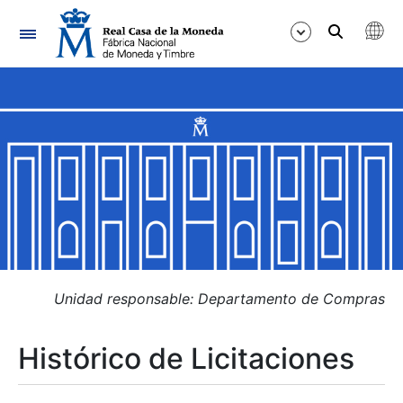
Navegación
Mostrar/Ocultar
Mostrar/Ocultar
Mostrar/Ocultar
Mostrar/Ocultar
Mostrar/Ocultar
Unidad responsable: Departamento de Compras
Histórico de Licitaciones
Mostrar/Ocultar