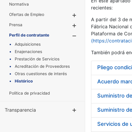
En este apartado 
Normativa
recientes:
Ofertas de Empleo
Mostrar/Ocultar
A partir del 3 de
Prensa
Mostrar/Ocultar
Fábrica Nacional 
Plataforma de Cont
Perfil de contratante
Mostrar/Oculta
(https://contratac
Adquisiciones
Enajenaciones
También podrá enc
Prestación de Servicios
Acreditación de Proveedores
Pliego condic
Otras cuestiones de interés
Acuerdo marco
Histórico
Política de privacidad
Transparencia
Mostrar/Ocul