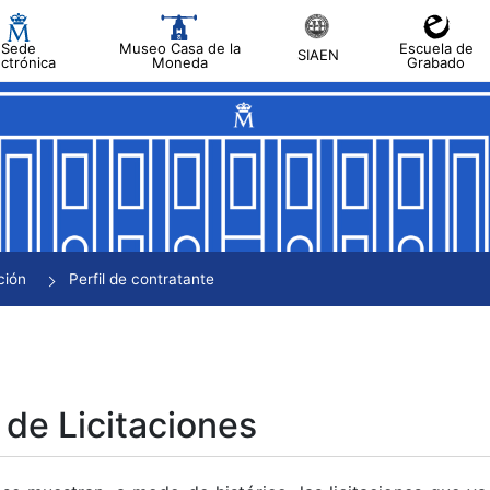
Sede
Museo Casa de la
Escuela de
SIAEN
ectrónica
Moneda
Grabado
tar
tar
tar
tar
ción
Perfil de contratante
tar
 de Licitaciones