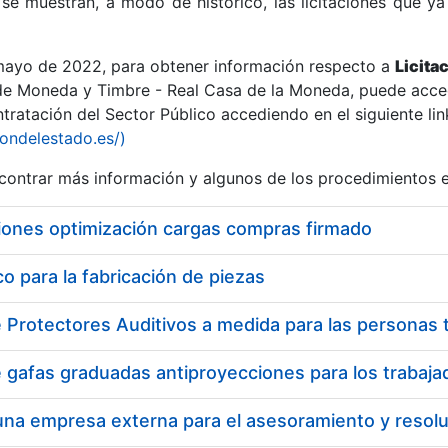
se muestran, a modo de histórico, las licitaciones que ya
 mayo de 2022, para obtener información respecto a
Licita
de Moneda y Timbre - Real Casa de la Moneda, puede acced
ratación del Sector Público accediendo en el siguiente lin
r
iondelestado.es/)
ontrar más información y algunos de los procedimientos 
iones optimización cargas compras firmado
 para la fabricación de piezas
tar