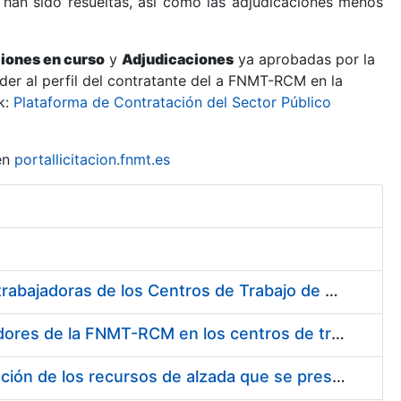
 han sido resueltas, así como las adjudicaciones menos
ciones en curso
y
Adjudicaciones
ya aprobadas por la
er al perfil del contratante del a FNMT-RCM en la
k:
Plataforma de Contratación del Sector Público
en
portallicitacion.fnmt.es
Suministro de Protectores Auditivos a medida para las personas trabajadoras de los Centros de Trabajo de Madrid y Burgos
Suministro de gafas graduadas antiproyecciones para los trabajadores de la FNMT-RCM en los centros de trabajo de Madrid y Burgos
Servicios de una empresa externa para el asesoramiento y resolución de los recursos de alzada que se presentan relacionados con procesos de selección para la FNMT-RCM