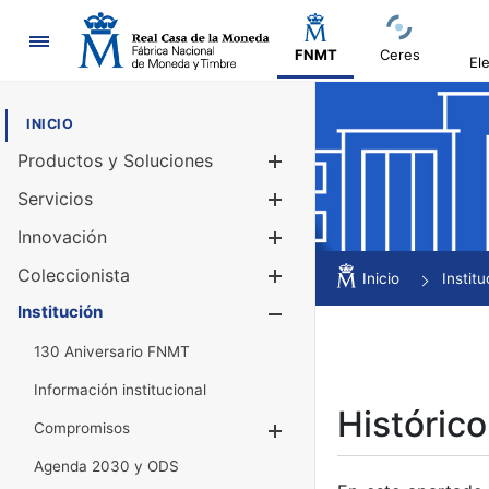
Navegación
FNMT
Ceres
El
INICIO
Productos y Soluciones
Mostrar/Ocul
Servicios
Mostrar/Ocul
Innovación
Mostrar/Ocul
Coleccionista
Mostrar/Ocul
Inicio
Institu
Institución
Mostrar/Ocul
130 Aniversario FNMT
Información institucional
Histórico
Compromisos
Mostrar/Ocultar
Agenda 2030 y ODS