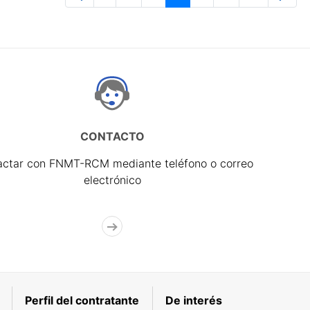
Página
Páginas intermedias Use TAB para 
Página
Página
Página
Páginas interme
Página
CONTACTO
actar con FNMT-RCM mediante teléfono o correo
electrónico
Perfil del contratante
De interés