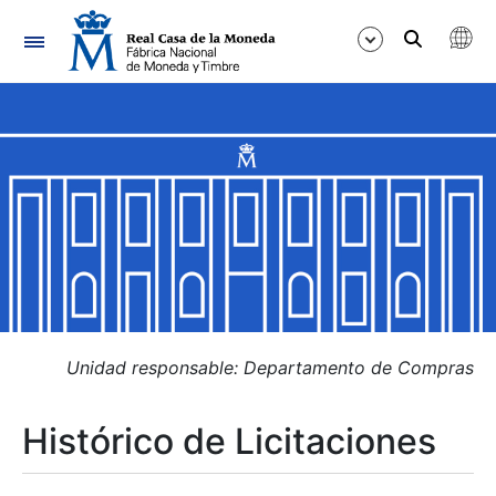
Navegación
Mostrar/Ocultar
Mostrar/Ocultar
Mostrar/Ocultar
Mostrar/Ocultar
Mostrar/Ocultar
Unidad responsable: Departamento de Compras
Histórico de Licitaciones
Mostrar/Ocultar