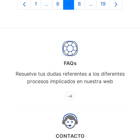
1
...
6
7
8
...
19
Página
Páginas intermedias Use TAB para desp
Página
Página
Página
Páginas intermedias 
Página
FAQs
Resuelve tus dudas referentes a los diferentes
procesos implicados en nuestra web
CONTACTO