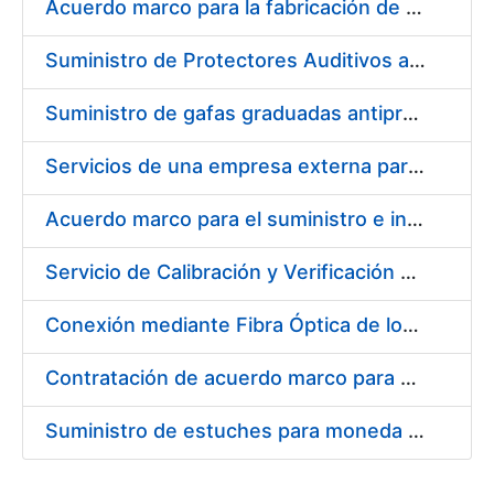
Acuerdo marco para la fabricación de piezas
Suministro de Protectores Auditivos a medida para las personas trabajadoras de los Centros de Trabajo de Madrid y Burgos
Suministro de gafas graduadas antiproyecciones para los trabajadores de la FNMT-RCM en los centros de trabajo de Madrid y Burgos
Servicios de una empresa externa para el asesoramiento y resolución de los recursos de alzada que se presentan relacionados con procesos de selección para la FNMT-RCM
Acuerdo marco para el suministro e instalación de persianas, estores y otros complementos
Servicio de Calibración y Verificación Externa de los Equipos de Medición del Servicio de Prevención de la FNMT-RCM
Conexión mediante Fibra Óptica de los Centros de Proceso de Datos (CPDs) de las sedes de la FNMT-RCM de Burgos y Madrid
Contratación de acuerdo marco para el Suministro de Material de Electricidad para la Fábrica Nacional de Moneda y Timbre-Real Casa de la Moneda en su centro de trabajo de Burgos
Suministro de estuches para moneda de 30 €