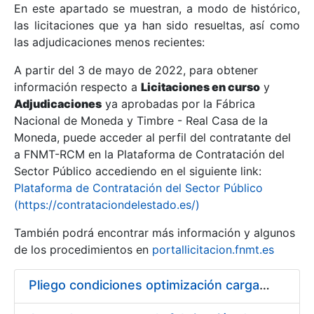
En este apartado se muestran, a modo de histórico,
las licitaciones que ya han sido resueltas, así como
Mostrar/Ocultar
las adjudicaciones menos recientes:
Mostrar/Ocultar
A partir del 3 de mayo de 2022, para obtener
información respecto a
Mostrar/Ocultar
Licitaciones en curso
y
Adjudicaciones
ya aprobadas por la Fábrica
Nacional de Moneda y Timbre - Real Casa de la
Moneda, puede acceder al perfil del contratante del
a FNMT-RCM en la Plataforma de Contratación del
Sector Público accediendo en el siguiente link:
Plataforma de Contratación del Sector Público
(https://contrataciondelestado.es/)
También podrá encontrar más información y algunos
de los procedimientos en
portallicitacion.fnmt.es
Mostrar/Ocultar
Pliego condiciones optimización cargas compras firmado