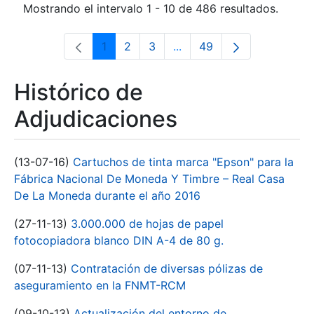
Mostrando el intervalo 1 - 10 de 486 resultados.
1
2
3
...
49
Página
Página
Página
Páginas intermedias Use 
Página
Histórico de
Adjudicaciones
(13-07-16)
Cartuchos de tinta marca "Epson" para la
Fábrica Nacional De Moneda Y Timbre – Real Casa
De La Moneda durante el año 2016
(27-11-13)
3.000.000 de hojas de papel
fotocopiadora blanco DIN A-4 de 80 g.
(07-11-13)
Contratación de diversas pólizas de
aseguramiento en la FNMT-RCM
(09-10-13)
Actualización del entorno de