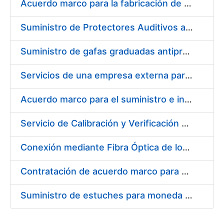
Acuerdo marco para la fabricación de piezas
Suministro de Protectores Auditivos a medida para las personas trabajadoras de los Centros de Trabajo de Madrid y Burgos
Suministro de gafas graduadas antiproyecciones para los trabajadores de la FNMT-RCM en los centros de trabajo de Madrid y Burgos
Servicios de una empresa externa para el asesoramiento y resolución de los recursos de alzada que se presentan relacionados con procesos de selección para la FNMT-RCM
Acuerdo marco para el suministro e instalación de persianas, estores y otros complementos
Servicio de Calibración y Verificación Externa de los Equipos de Medición del Servicio de Prevención de la FNMT-RCM
Conexión mediante Fibra Óptica de los Centros de Proceso de Datos (CPDs) de las sedes de la FNMT-RCM de Burgos y Madrid
Contratación de acuerdo marco para el Suministro de Material de Electricidad para la Fábrica Nacional de Moneda y Timbre-Real Casa de la Moneda en su centro de trabajo de Burgos
Suministro de estuches para moneda de 30 €