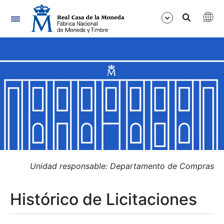
Navegación
Mostrar/Ocultar
Mostrar/Ocultar
Mostrar/Ocultar
Mostrar/Ocultar
Mostrar/Ocultar
Unidad responsable: Departamento de Compras
Histórico de Licitaciones
Mostrar/Ocultar