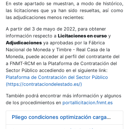
En este apartado se muestran, a modo de histórico,
las licitaciones que ya han sido resueltas, así como
Mostrar/Ocultar
las adjudicaciones menos recientes:
Mostrar/Ocultar
A partir del 3 de mayo de 2022, para obtener
información respecto a
Mostrar/Ocultar
Licitaciones en curso
y
Adjudicaciones
ya aprobadas por la Fábrica
Nacional de Moneda y Timbre - Real Casa de la
Moneda, puede acceder al perfil del contratante del
a FNMT-RCM en la Plataforma de Contratación del
Sector Público accediendo en el siguiente link:
Plataforma de Contratación del Sector Público
(https://contrataciondelestado.es/)
También podrá encontrar más información y algunos
de los procedimientos en
portallicitacion.fnmt.es
Mostrar/Ocultar
Pliego condiciones optimización cargas compras firmado