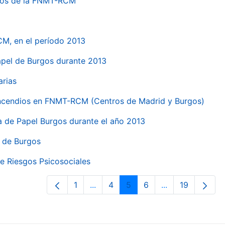
ntros de la FNMT-RCM
CM, en el período 2013
papel de Burgos durante 2013
arias
 incendios en FNMT-RCM (Centros de Madrid y Burgos)
ca de Papel Burgos durante el año 2013
l de Burgos
e Riesgos Psicosociales
1
...
4
5
6
...
19
Página
Páginas intermedias Use TAB para 
Página
Página
Página
Páginas interme
Página