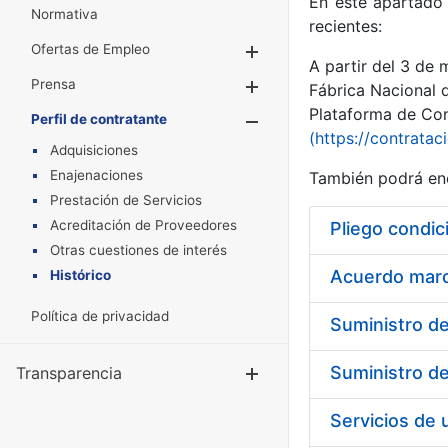
En este apartado 
Normativa
recientes:
Ofertas de Empleo
Mostrar/Ocultar
A partir del 3 de
Prensa
Mostrar/Ocultar
Fábrica Nacional 
Plataforma de Cont
Perfil de contratante
Mostrar/Oculta
(https://contratac
Adquisiciones
Enajenaciones
También podrá enc
Prestación de Servicios
Acreditación de Proveedores
Pliego condic
Otras cuestiones de interés
Acuerdo marco
Histórico
Política de privacidad
Transparencia
Mostrar/Ocul