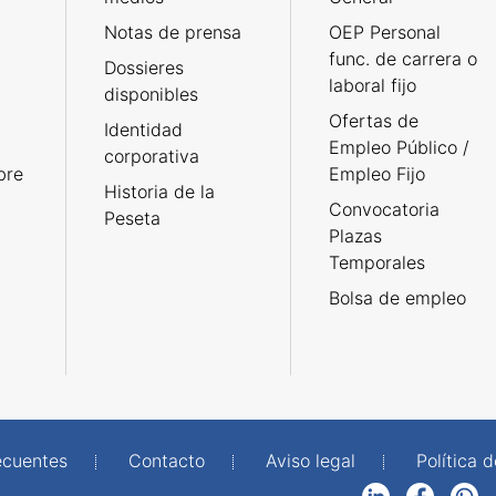
Notas de prensa
OEP Personal
func. de carrera o
Dossieres
laboral fijo
disponibles
Ofertas de
Identidad
Empleo Público /
corporativa
bre
Empleo Fijo
Historia de la
Convocatoria
Peseta
Plazas
Temporales
Bolsa de empleo
ecuentes
Contacto
Aviso legal
Política 