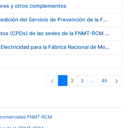
tores y otros complementos
Servicio de Calibración y Verificación Externa de los Equipos de Medición del Servicio de Prevención de la FNMT-RCM
Conexión mediante Fibra Óptica de los Centros de Proceso de Datos (CPDs) de las sedes de la FNMT-RCM de Burgos y Madrid
Contratación de acuerdo marco para el Suministro de Material de Electricidad para la Fábrica Nacional de Moneda y Timbre-Real Casa de la Moneda en su centro de trabajo de Burgos
1
2
3
...
49
Página
Página
Página
Páginas interme
Página
os comerciales FNMT-RCM