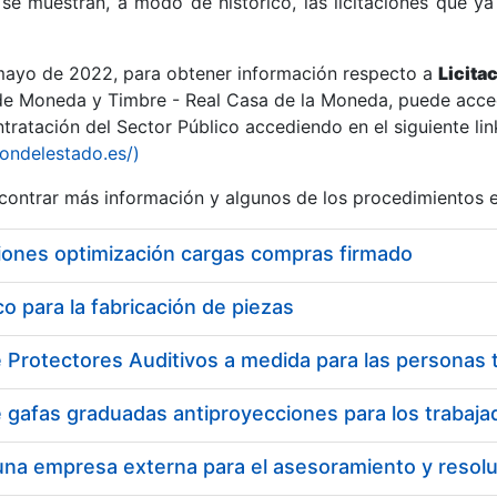
se muestran, a modo de histórico, las licitaciones que ya
 mayo de 2022, para obtener información respecto a
Licita
de Moneda y Timbre - Real Casa de la Moneda, puede acced
ratación del Sector Público accediendo en el siguiente lin
r
iondelestado.es/)
ontrar más información y algunos de los procedimientos 
iones optimización cargas compras firmado
 para la fabricación de piezas
tar