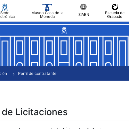
Sede
Museo Casa de la
Escuela de
SIAEN
ectrónica
Moneda
Grabado
tar
tar
tar
tar
ción
Perfil de contratante
tar
 de Licitaciones