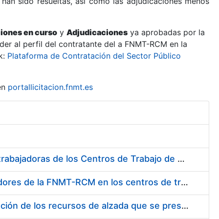
 han sido resueltas, así como las adjudicaciones menos
ciones en curso
y
Adjudicaciones
ya aprobadas por la
er al perfil del contratante del a FNMT-RCM en la
k:
Plataforma de Contratación del Sector Público
en
portallicitacion.fnmt.es
Suministro de Protectores Auditivos a medida para las personas trabajadoras de los Centros de Trabajo de Madrid y Burgos
Suministro de gafas graduadas antiproyecciones para los trabajadores de la FNMT-RCM en los centros de trabajo de Madrid y Burgos
Servicios de una empresa externa para el asesoramiento y resolución de los recursos de alzada que se presentan relacionados con procesos de selección para la FNMT-RCM