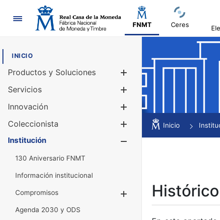
Navegación
FNMT
Ceres
El
INICIO
Productos y Soluciones
Mostrar/Ocul
Servicios
Mostrar/Ocul
Innovación
Mostrar/Ocul
Coleccionista
Mostrar/Ocul
Inicio
Institu
Institución
Mostrar/Ocul
130 Aniversario FNMT
Información institucional
Histórico
Compromisos
Mostrar/Ocultar
Agenda 2030 y ODS