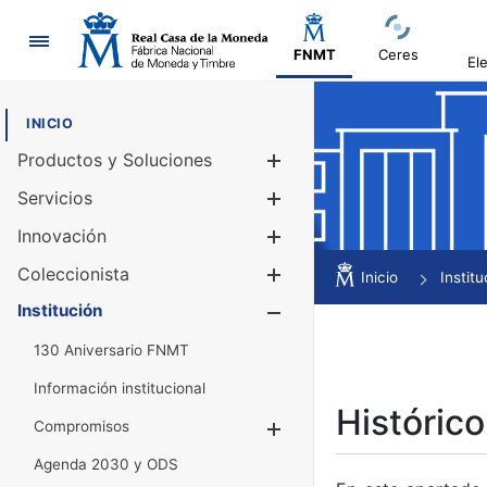
Navegación
FNMT
Ceres
El
INICIO
Productos y Soluciones
Mostrar/Ocul
Servicios
Mostrar/Ocul
Innovación
Mostrar/Ocul
Coleccionista
Mostrar/Ocul
Inicio
Institu
Institución
Mostrar/Ocul
130 Aniversario FNMT
Información institucional
Histórico
Compromisos
Mostrar/Ocultar
Agenda 2030 y ODS