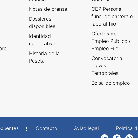
Notas de prensa
OEP Personal
func. de carrera o
Dossieres
laboral fijo
disponibles
Ofertas de
Identidad
Empleo Público /
corporativa
bre
Empleo Fijo
Historia de la
Convocatoria
Peseta
Plazas
Temporales
Bolsa de empleo
ecuentes
Contacto
Aviso legal
Política 