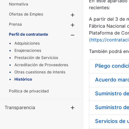
En este apartado 
Normativa
recientes:
Ofertas de Empleo
Mostrar/Ocultar
A partir del 3 de
Prensa
Mostrar/Ocultar
Fábrica Nacional 
Plataforma de Cont
Perfil de contratante
Mostrar/Oculta
(https://contratac
Adquisiciones
Enajenaciones
También podrá enc
Prestación de Servicios
Acreditación de Proveedores
Pliego condic
Otras cuestiones de interés
Acuerdo marco
Histórico
Política de privacidad
Transparencia
Mostrar/Ocul