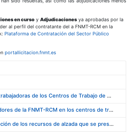
 han sido resueltas, así como las adjudicaciones menos
ciones en curso
y
Adjudicaciones
ya aprobadas por la
er al perfil del contratante del a FNMT-RCM en la
k:
Plataforma de Contratación del Sector Público
en
portallicitacion.fnmt.es
Suministro de Protectores Auditivos a medida para las personas trabajadoras de los Centros de Trabajo de Madrid y Burgos
Suministro de gafas graduadas antiproyecciones para los trabajadores de la FNMT-RCM en los centros de trabajo de Madrid y Burgos
Servicios de una empresa externa para el asesoramiento y resolución de los recursos de alzada que se presentan relacionados con procesos de selección para la FNMT-RCM