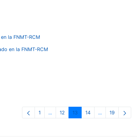
do en la FNMT-RCM
onado en la FNMT-RCM
1
...
12
13
14
...
19
Página
Páginas intermedias Use TAB para de
Página
Página
Página
Páginas interme
Página