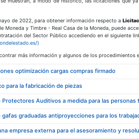
se muestran, a modo de histórico, las licitaciones que ya
 mayo de 2022, para obtener información respecto a
Licita
de Moneda y Timbre - Real Casa de la Moneda, puede acced
ratación del Sector Público accediendo en el siguiente lin
r
iondelestado.es/)
ontrar más información y algunos de los procedimientos 
iones optimización cargas compras firmado
 para la fabricación de piezas
tar