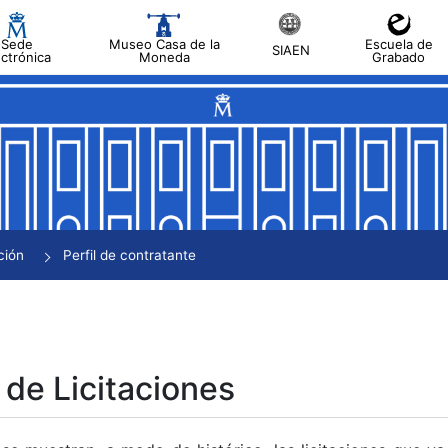
Sede
Museo Casa de la
Escuela de
SIAEN
ectrónica
Moneda
Grabado
tar
tar
tar
tar
ción
Perfil de contratante
tar
 de Licitaciones