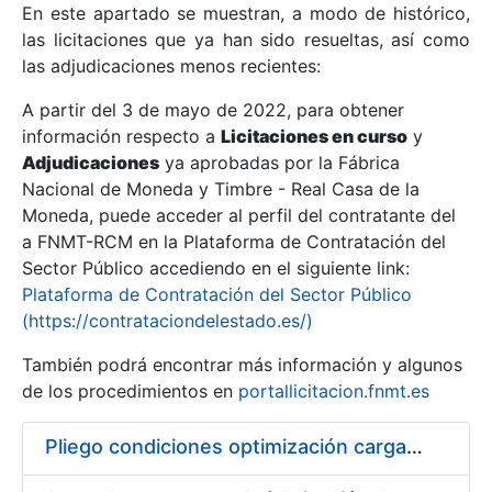
En este apartado se muestran, a modo de histórico,
las licitaciones que ya han sido resueltas, así como
Mostrar/Ocultar
las adjudicaciones menos recientes:
Mostrar/Ocultar
A partir del 3 de mayo de 2022, para obtener
información respecto a
Mostrar/Ocultar
Licitaciones en curso
y
Adjudicaciones
ya aprobadas por la Fábrica
Nacional de Moneda y Timbre - Real Casa de la
Moneda, puede acceder al perfil del contratante del
a FNMT-RCM en la Plataforma de Contratación del
Sector Público accediendo en el siguiente link:
Plataforma de Contratación del Sector Público
(https://contrataciondelestado.es/)
También podrá encontrar más información y algunos
de los procedimientos en
portallicitacion.fnmt.es
Mostrar/Ocultar
Pliego condiciones optimización cargas compras firmado