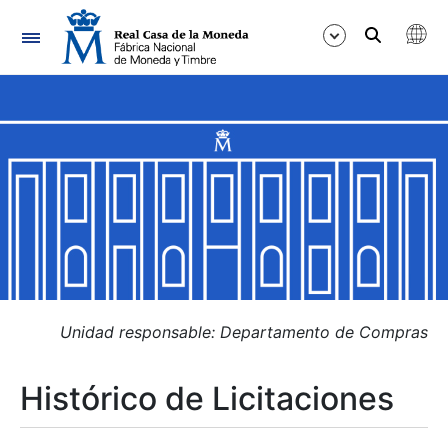
Navegación
Mostrar/Ocultar
Mostrar/Ocultar
Mostrar/Ocultar
Mostrar/Ocultar
Mostrar/Ocultar
Unidad responsable: Departamento de Compras
Histórico de Licitaciones
Mostrar/Ocultar