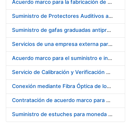
Acuerdo marco para la fabricación de piezas
Suministro de Protectores Auditivos a medida para las personas trabajadoras de los Centros de Trabajo de Madrid y Burgos
Suministro de gafas graduadas antiproyecciones para los trabajadores de la FNMT-RCM en los centros de trabajo de Madrid y Burgos
Servicios de una empresa externa para el asesoramiento y resolución de los recursos de alzada que se presentan relacionados con procesos de selección para la FNMT-RCM
Acuerdo marco para el suministro e instalación de persianas, estores y otros complementos
Servicio de Calibración y Verificación Externa de los Equipos de Medición del Servicio de Prevención de la FNMT-RCM
Conexión mediante Fibra Óptica de los Centros de Proceso de Datos (CPDs) de las sedes de la FNMT-RCM de Burgos y Madrid
Contratación de acuerdo marco para el Suministro de Material de Electricidad para la Fábrica Nacional de Moneda y Timbre-Real Casa de la Moneda en su centro de trabajo de Burgos
Suministro de estuches para moneda de 30 €