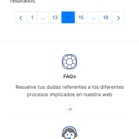
resultados.
1
...
13
14
15
...
19
Página
Páginas intermedias Use TAB para despla
Página
Página
Página
Páginas intermedia
Página
FAQs
Resuelve tus dudas referentes a los diferentes
procesos implicados en nuestra web