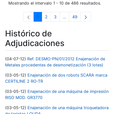
Mostrando el intervalo 1 - 10 de 486 resultados.
1
2
3
...
49
Página
Página
Página
Páginas intermedias Use 
Página
Histórico de
Adjudicaciones
(04-07-12)
Ref. DESMO-PN/01/2012 Enajenación de
Metales procedentes de desmonetización (3 lotes)
(03-05-12)
Enajenación de dos robots SCARA marca
CERTILINE 2 RO-TR
(03-05-12)
Enajenación de una máquina de impresión
RISO MOD. GR3770
(03-05-12)
Enajenación de una máquina troqueladora
de tarjetas LOUDA