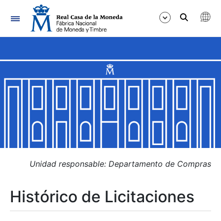
Navegación
Mostrar/Ocultar
Mostrar/Ocultar
Mostrar/Ocultar
Mostrar/Ocultar
Mostrar/Ocultar
Unidad responsable: Departamento de Compras
Histórico de Licitaciones
Mostrar/Ocultar