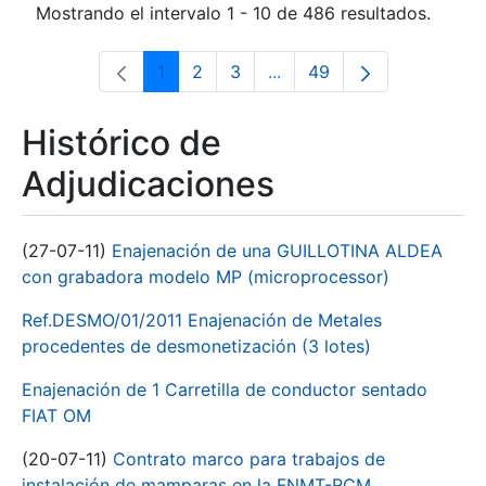
Mostrando el intervalo 1 - 10 de 486 resultados.
1
2
3
...
49
Página
Página
Página
Páginas intermedias Use 
Página
Histórico de
Adjudicaciones
(27-07-11)
Enajenación de una GUILLOTINA ALDEA
con grabadora modelo MP (microprocessor)
Ref.DESMO/01/2011 Enajenación de Metales
procedentes de desmonetización (3 lotes)
Enajenación de 1 Carretilla de conductor sentado
FIAT OM
(20-07-11)
Contrato marco para trabajos de
instalación de mamparas en la FNMT-RCM