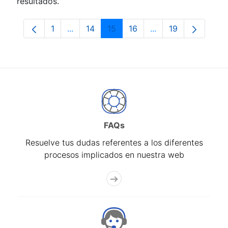
resultados.
1
...
14
15
16
...
19
Página
Páginas intermedias Use TAB para despla
Página
Página
Página
Páginas intermedia
Página
FAQs
Resuelve tus dudas referentes a los diferentes
procesos implicados en nuestra web