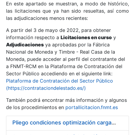
En este apartado se muestran, a modo de histórico,
las licitaciones que ya han sido resueltas, así como
Mostrar/Ocultar
las adjudicaciones menos recientes:
Mostrar/Ocultar
A partir del 3 de mayo de 2022, para obtener
información respecto a
Mostrar/Ocultar
Licitaciones en curso
y
Adjudicaciones
ya aprobadas por la Fábrica
Nacional de Moneda y Timbre - Real Casa de la
Moneda, puede acceder al perfil del contratante del
a FNMT-RCM en la Plataforma de Contratación del
Sector Público accediendo en el siguiente link:
Plataforma de Contratación del Sector Público
(https://contrataciondelestado.es/)
También podrá encontrar más información y algunos
de los procedimientos en
portallicitacion.fnmt.es
Mostrar/Ocultar
Pliego condiciones optimización cargas compras firmado