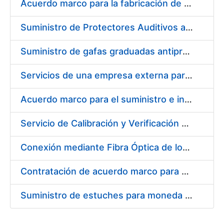
Acuerdo marco para la fabricación de piezas
Suministro de Protectores Auditivos a medida para las personas trabajadoras de los Centros de Trabajo de Madrid y Burgos
Suministro de gafas graduadas antiproyecciones para los trabajadores de la FNMT-RCM en los centros de trabajo de Madrid y Burgos
Servicios de una empresa externa para el asesoramiento y resolución de los recursos de alzada que se presentan relacionados con procesos de selección para la FNMT-RCM
Acuerdo marco para el suministro e instalación de persianas, estores y otros complementos
Servicio de Calibración y Verificación Externa de los Equipos de Medición del Servicio de Prevención de la FNMT-RCM
Conexión mediante Fibra Óptica de los Centros de Proceso de Datos (CPDs) de las sedes de la FNMT-RCM de Burgos y Madrid
Contratación de acuerdo marco para el Suministro de Material de Electricidad para la Fábrica Nacional de Moneda y Timbre-Real Casa de la Moneda en su centro de trabajo de Burgos
Suministro de estuches para moneda de 30 €