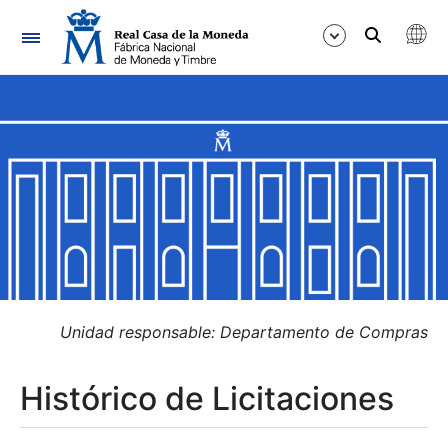
Navegación
Mostrar/Ocultar
Mostrar/Ocultar
Mostrar/Ocultar
Mostrar/Ocultar
Mostrar/Ocultar
Unidad responsable: Departamento de Compras
Histórico de Licitaciones
Mostrar/Ocultar