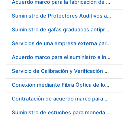
Acuerdo marco para la fabricación de piezas
Suministro de Protectores Auditivos a medida para las personas trabajadoras de los Centros de Trabajo de Madrid y Burgos
Suministro de gafas graduadas antiproyecciones para los trabajadores de la FNMT-RCM en los centros de trabajo de Madrid y Burgos
Servicios de una empresa externa para el asesoramiento y resolución de los recursos de alzada que se presentan relacionados con procesos de selección para la FNMT-RCM
Acuerdo marco para el suministro e instalación de persianas, estores y otros complementos
Servicio de Calibración y Verificación Externa de los Equipos de Medición del Servicio de Prevención de la FNMT-RCM
Conexión mediante Fibra Óptica de los Centros de Proceso de Datos (CPDs) de las sedes de la FNMT-RCM de Burgos y Madrid
Contratación de acuerdo marco para el Suministro de Material de Electricidad para la Fábrica Nacional de Moneda y Timbre-Real Casa de la Moneda en su centro de trabajo de Burgos
Suministro de estuches para moneda de 30 €