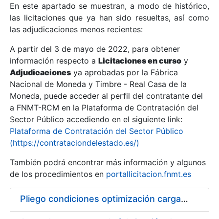
En este apartado se muestran, a modo de histórico,
las licitaciones que ya han sido resueltas, así como
Mostrar/Ocultar
las adjudicaciones menos recientes:
Mostrar/Ocultar
A partir del 3 de mayo de 2022, para obtener
información respecto a
Mostrar/Ocultar
Licitaciones en curso
y
Adjudicaciones
ya aprobadas por la Fábrica
Nacional de Moneda y Timbre - Real Casa de la
Moneda, puede acceder al perfil del contratante del
a FNMT-RCM en la Plataforma de Contratación del
Sector Público accediendo en el siguiente link:
Plataforma de Contratación del Sector Público
(https://contrataciondelestado.es/)
También podrá encontrar más información y algunos
de los procedimientos en
portallicitacion.fnmt.es
Mostrar/Ocultar
Pliego condiciones optimización cargas compras firmado