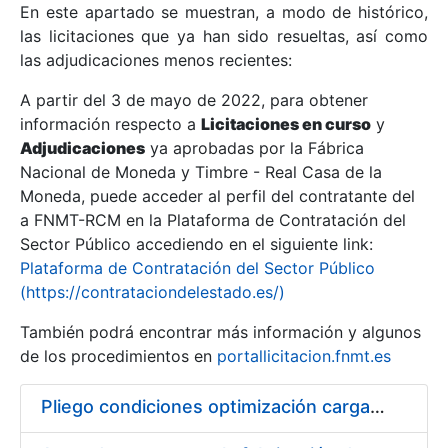
En este apartado se muestran, a modo de histórico,
las licitaciones que ya han sido resueltas, así como
Mostrar/Ocultar
las adjudicaciones menos recientes:
Mostrar/Ocultar
A partir del 3 de mayo de 2022, para obtener
información respecto a
Mostrar/Ocultar
Licitaciones en curso
y
Adjudicaciones
ya aprobadas por la Fábrica
Nacional de Moneda y Timbre - Real Casa de la
Moneda, puede acceder al perfil del contratante del
a FNMT-RCM en la Plataforma de Contratación del
Sector Público accediendo en el siguiente link:
Plataforma de Contratación del Sector Público
(https://contrataciondelestado.es/)
También podrá encontrar más información y algunos
de los procedimientos en
portallicitacion.fnmt.es
Mostrar/Ocultar
Pliego condiciones optimización cargas compras firmado