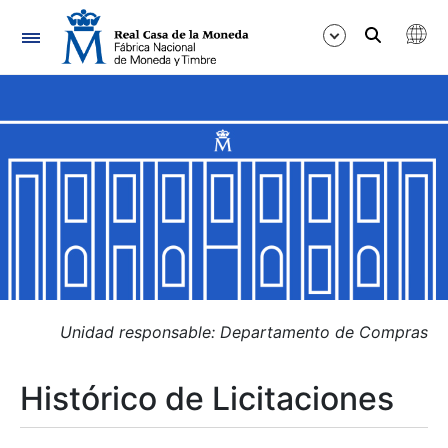
Navegación
Mostrar/Ocultar
Mostrar/Ocultar
Mostrar/Ocultar
Mostrar/Ocultar
Mostrar/Ocultar
Unidad responsable: Departamento de Compras
Histórico de Licitaciones
Mostrar/Ocultar