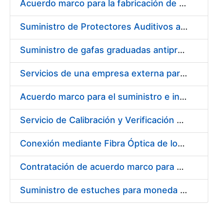
Acuerdo marco para la fabricación de piezas
Suministro de Protectores Auditivos a medida para las personas trabajadoras de los Centros de Trabajo de Madrid y Burgos
Suministro de gafas graduadas antiproyecciones para los trabajadores de la FNMT-RCM en los centros de trabajo de Madrid y Burgos
Servicios de una empresa externa para el asesoramiento y resolución de los recursos de alzada que se presentan relacionados con procesos de selección para la FNMT-RCM
Acuerdo marco para el suministro e instalación de persianas, estores y otros complementos
Servicio de Calibración y Verificación Externa de los Equipos de Medición del Servicio de Prevención de la FNMT-RCM
Conexión mediante Fibra Óptica de los Centros de Proceso de Datos (CPDs) de las sedes de la FNMT-RCM de Burgos y Madrid
Contratación de acuerdo marco para el Suministro de Material de Electricidad para la Fábrica Nacional de Moneda y Timbre-Real Casa de la Moneda en su centro de trabajo de Burgos
Suministro de estuches para moneda de 30 €