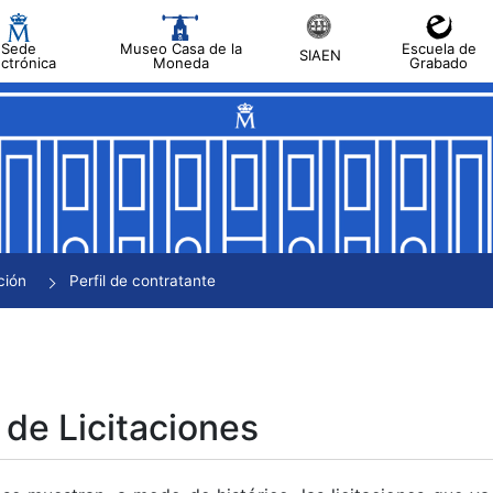
Sede
Museo Casa de la
Escuela de
SIAEN
ectrónica
Moneda
Grabado
tar
tar
tar
tar
ción
Perfil de contratante
tar
 de Licitaciones