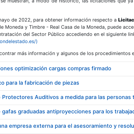
se muestran, a modo de histórico, las licitaciones que ya
 mayo de 2022, para obtener información respecto a
Licita
de Moneda y Timbre - Real Casa de la Moneda, puede acced
ratación del Sector Público accediendo en el siguiente lin
r
iondelestado.es/)
ontrar más información y algunos de los procedimientos 
iones optimización cargas compras firmado
 para la fabricación de piezas
tar