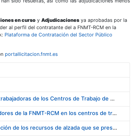
 han sido resueltas, así como las adjudicaciones menos
ciones en curso
y
Adjudicaciones
ya aprobadas por la
er al perfil del contratante del a FNMT-RCM en la
k:
Plataforma de Contratación del Sector Público
en
portallicitacion.fnmt.es
Suministro de Protectores Auditivos a medida para las personas trabajadoras de los Centros de Trabajo de Madrid y Burgos
Suministro de gafas graduadas antiproyecciones para los trabajadores de la FNMT-RCM en los centros de trabajo de Madrid y Burgos
Servicios de una empresa externa para el asesoramiento y resolución de los recursos de alzada que se presentan relacionados con procesos de selección para la FNMT-RCM