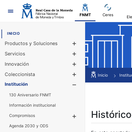
Navegación
FNMT
Ceres
El
INICIO
Productos y Soluciones
Mostrar/Ocul
Servicios
Mostrar/Ocul
Innovación
Mostrar/Ocul
Coleccionista
Mostrar/Ocul
Inicio
Institu
Institución
Mostrar/Ocul
130 Aniversario FNMT
Información institucional
Histórico
Compromisos
Mostrar/Ocultar
Agenda 2030 y ODS