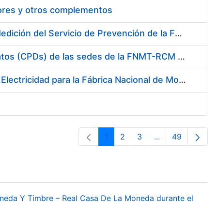
tores y otros complementos
Servicio de Calibración y Verificación Externa de los Equipos de Medición del Servicio de Prevención de la FNMT-RCM
Conexión mediante Fibra Óptica de los Centros de Proceso de Datos (CPDs) de las sedes de la FNMT-RCM de Burgos y Madrid
Contratación de acuerdo marco para el Suministro de Material de Electricidad para la Fábrica Nacional de Moneda y Timbre-Real Casa de la Moneda en su centro de trabajo de Burgos
1
2
3
...
49
Página
Página
Página
Páginas interme
Página
oneda Y Timbre – Real Casa De La Moneda durante el