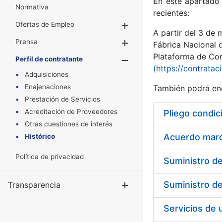
En este apartado 
Normativa
recientes:
Ofertas de Empleo
Mostrar/Ocultar
A partir del 3 de
Prensa
Mostrar/Ocultar
Fábrica Nacional 
Plataforma de Cont
Perfil de contratante
Mostrar/Oculta
(https://contratac
Adquisiciones
Enajenaciones
También podrá enc
Prestación de Servicios
Acreditación de Proveedores
Pliego condic
Otras cuestiones de interés
Acuerdo marco
Histórico
Política de privacidad
Transparencia
Mostrar/Ocul