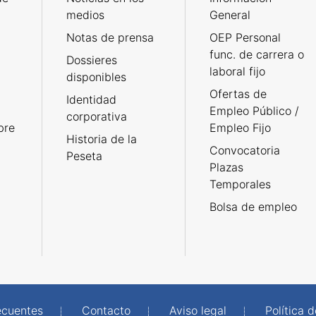
medios
General
Notas de prensa
OEP Personal
func. de carrera o
Dossieres
laboral fijo
disponibles
Ofertas de
Identidad
Empleo Público /
corporativa
bre
Empleo Fijo
Historia de la
Convocatoria
Peseta
Plazas
Temporales
Bolsa de empleo
ecuentes
Contacto
Aviso legal
Política 