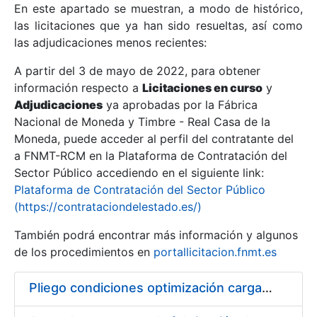
En este apartado se muestran, a modo de histórico,
las licitaciones que ya han sido resueltas, así como
Mostrar/Ocultar
las adjudicaciones menos recientes:
Mostrar/Ocultar
A partir del 3 de mayo de 2022, para obtener
información respecto a
Mostrar/Ocultar
Licitaciones en curso
y
Adjudicaciones
ya aprobadas por la Fábrica
Nacional de Moneda y Timbre - Real Casa de la
Moneda, puede acceder al perfil del contratante del
a FNMT-RCM en la Plataforma de Contratación del
Sector Público accediendo en el siguiente link:
Plataforma de Contratación del Sector Público
(https://contrataciondelestado.es/)
También podrá encontrar más información y algunos
de los procedimientos en
portallicitacion.fnmt.es
Mostrar/Ocultar
Pliego condiciones optimización cargas compras firmado