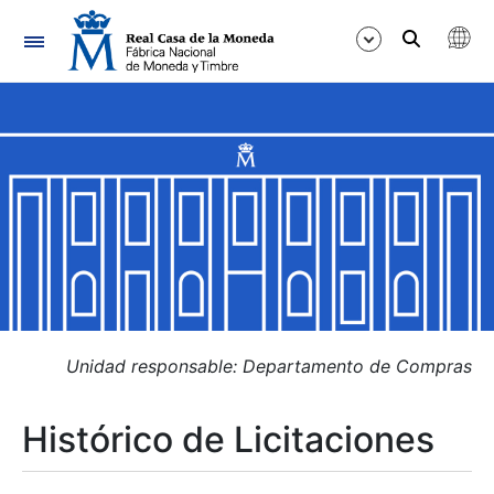
Navegación
Mostrar/Ocultar
Mostrar/Ocultar
Mostrar/Ocultar
Mostrar/Ocultar
Mostrar/Ocultar
Unidad responsable: Departamento de Compras
Histórico de Licitaciones
Mostrar/Ocultar