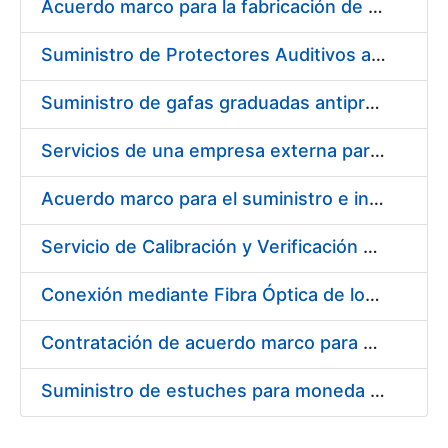
Acuerdo marco para la fabricación de piezas
Suministro de Protectores Auditivos a medida para las personas trabajadoras de los Centros de Trabajo de Madrid y Burgos
Suministro de gafas graduadas antiproyecciones para los trabajadores de la FNMT-RCM en los centros de trabajo de Madrid y Burgos
Servicios de una empresa externa para el asesoramiento y resolución de los recursos de alzada que se presentan relacionados con procesos de selección para la FNMT-RCM
Acuerdo marco para el suministro e instalación de persianas, estores y otros complementos
Servicio de Calibración y Verificación Externa de los Equipos de Medición del Servicio de Prevención de la FNMT-RCM
Conexión mediante Fibra Óptica de los Centros de Proceso de Datos (CPDs) de las sedes de la FNMT-RCM de Burgos y Madrid
Contratación de acuerdo marco para el Suministro de Material de Electricidad para la Fábrica Nacional de Moneda y Timbre-Real Casa de la Moneda en su centro de trabajo de Burgos
Suministro de estuches para moneda de 30 €