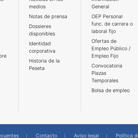
medios
General
Notas de prensa
OEP Personal
func. de carrera o
Dossieres
laboral fijo
disponibles
Ofertas de
Identidad
Empleo Público /
corporativa
bre
Empleo Fijo
Historia de la
Convocatoria
Peseta
Plazas
Temporales
Bolsa de empleo
ecuentes
Contacto
Aviso legal
Política 