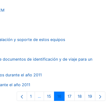
RCM
alación y soporte de estos equipos
e documentos de identificación y de viaje para un
gos durante el año 2011
ante el año 2011
1
...
15
16
17
18
19
Página
Páginas intermedias Use TAB para des
Página
Página
Página
Página
Página