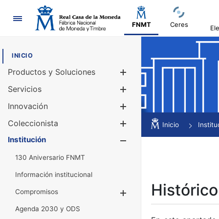
Navegación
FNMT
Ceres
El
INICIO
Productos y Soluciones
Mostrar/Ocul
Servicios
Mostrar/Ocul
Innovación
Mostrar/Ocul
Coleccionista
Mostrar/Ocul
Inicio
Institu
Institución
Mostrar/Ocul
130 Aniversario FNMT
Información institucional
Histórico
Compromisos
Mostrar/Ocultar
Agenda 2030 y ODS