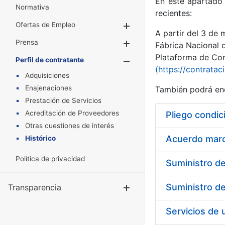
En este apartado 
Normativa
recientes:
Ofertas de Empleo
Mostrar/Ocultar
A partir del 3 de
Prensa
Mostrar/Ocultar
Fábrica Nacional 
Plataforma de Cont
Perfil de contratante
Mostrar/Oculta
(https://contratac
Adquisiciones
Enajenaciones
También podrá enc
Prestación de Servicios
Acreditación de Proveedores
Pliego condic
Otras cuestiones de interés
Acuerdo marco
Histórico
Política de privacidad
Transparencia
Mostrar/Ocul