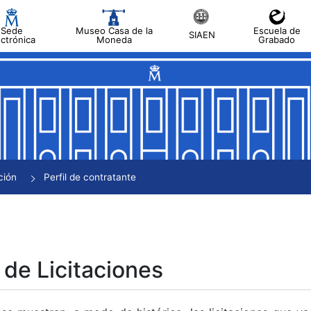
Sede
Museo Casa de la
Escuela de
SIAEN
ectrónica
Moneda
Grabado
tar
tar
tar
tar
ción
Perfil de contratante
tar
 de Licitaciones