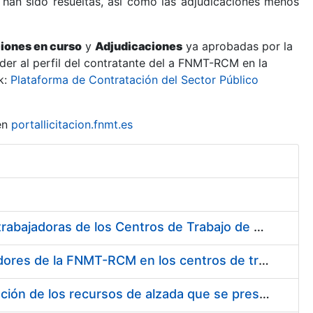
 han sido resueltas, así como las adjudicaciones menos
ciones en curso
y
Adjudicaciones
ya aprobadas por la
er al perfil del contratante del a FNMT-RCM en la
k:
Plataforma de Contratación del Sector Público
en
portallicitacion.fnmt.es
Suministro de Protectores Auditivos a medida para las personas trabajadoras de los Centros de Trabajo de Madrid y Burgos
Suministro de gafas graduadas antiproyecciones para los trabajadores de la FNMT-RCM en los centros de trabajo de Madrid y Burgos
Servicios de una empresa externa para el asesoramiento y resolución de los recursos de alzada que se presentan relacionados con procesos de selección para la FNMT-RCM