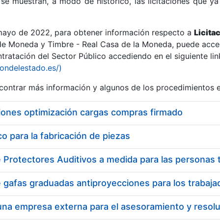
se muestran, a modo de histórico, las licitaciones que ya
 mayo de 2022, para obtener información respecto a
Licita
de Moneda y Timbre - Real Casa de la Moneda, puede acced
ratación del Sector Público accediendo en el siguiente lin
r
iondelestado.es/)
ontrar más información y algunos de los procedimientos 
iones optimización cargas compras firmado
 para la fabricación de piezas
tar