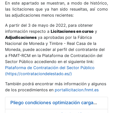
En este apartado se muestran, a modo de histórico,
las licitaciones que ya han sido resueltas, así como
Mostrar/Ocultar
las adjudicaciones menos recientes:
Mostrar/Ocultar
A partir del 3 de mayo de 2022, para obtener
información respecto a
Mostrar/Ocultar
Licitaciones en curso
y
Adjudicaciones
ya aprobadas por la Fábrica
Nacional de Moneda y Timbre - Real Casa de la
Moneda, puede acceder al perfil del contratante del
a FNMT-RCM en la Plataforma de Contratación del
Sector Público accediendo en el siguiente link:
Plataforma de Contratación del Sector Público
(https://contrataciondelestado.es/)
También podrá encontrar más información y algunos
de los procedimientos en
portallicitacion.fnmt.es
Mostrar/Ocultar
Pliego condiciones optimización cargas compras firmado