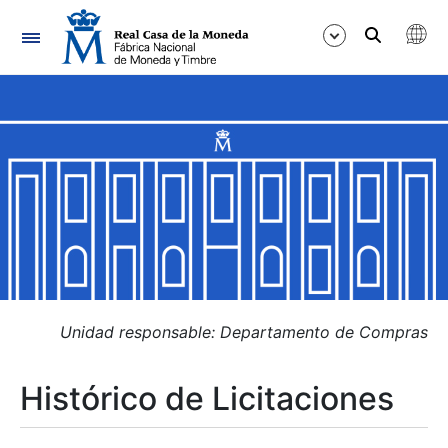
Navegación
Mostrar/Ocultar
Mostrar/Ocultar
Mostrar/Ocultar
Mostrar/Ocultar
Mostrar/Ocultar
Unidad responsable: Departamento de Compras
Histórico de Licitaciones
Mostrar/Ocultar