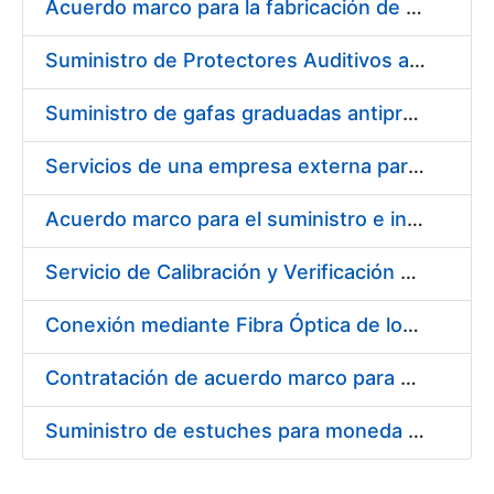
Acuerdo marco para la fabricación de piezas
Suministro de Protectores Auditivos a medida para las personas trabajadoras de los Centros de Trabajo de Madrid y Burgos
Suministro de gafas graduadas antiproyecciones para los trabajadores de la FNMT-RCM en los centros de trabajo de Madrid y Burgos
Servicios de una empresa externa para el asesoramiento y resolución de los recursos de alzada que se presentan relacionados con procesos de selección para la FNMT-RCM
Acuerdo marco para el suministro e instalación de persianas, estores y otros complementos
Servicio de Calibración y Verificación Externa de los Equipos de Medición del Servicio de Prevención de la FNMT-RCM
Conexión mediante Fibra Óptica de los Centros de Proceso de Datos (CPDs) de las sedes de la FNMT-RCM de Burgos y Madrid
Contratación de acuerdo marco para el Suministro de Material de Electricidad para la Fábrica Nacional de Moneda y Timbre-Real Casa de la Moneda en su centro de trabajo de Burgos
Suministro de estuches para moneda de 30 €