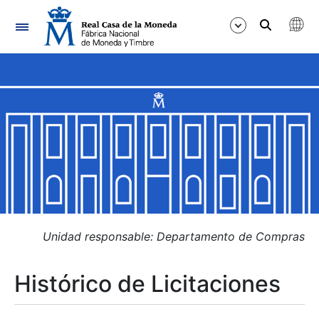
Navegación
Mostrar/Ocultar
Mostrar/Ocultar
Mostrar/Ocultar
Mostrar/Ocultar
Mostrar/Ocultar
Unidad responsable: Departamento de Compras
Histórico de Licitaciones
Mostrar/Ocultar