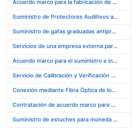
Acuerdo marco para la fabricación de piezas
Suministro de Protectores Auditivos a medida para las personas trabajadoras de los Centros de Trabajo de Madrid y Burgos
Suministro de gafas graduadas antiproyecciones para los trabajadores de la FNMT-RCM en los centros de trabajo de Madrid y Burgos
Servicios de una empresa externa para el asesoramiento y resolución de los recursos de alzada que se presentan relacionados con procesos de selección para la FNMT-RCM
Acuerdo marco para el suministro e instalación de persianas, estores y otros complementos
Servicio de Calibración y Verificación Externa de los Equipos de Medición del Servicio de Prevención de la FNMT-RCM
Conexión mediante Fibra Óptica de los Centros de Proceso de Datos (CPDs) de las sedes de la FNMT-RCM de Burgos y Madrid
Contratación de acuerdo marco para el Suministro de Material de Electricidad para la Fábrica Nacional de Moneda y Timbre-Real Casa de la Moneda en su centro de trabajo de Burgos
Suministro de estuches para moneda de 30 €