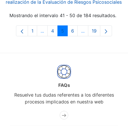
realización de la Evaluación de Riesgos Psicosociales
Mostrando el intervalo 41 - 50 de 184 resultados.
1
...
4
5
6
...
19
Página
Páginas intermedias Use TAB para desp
Página
Página
Página
Páginas intermedias
Página
FAQs
Resuelve tus dudas referentes a los diferentes
procesos implicados en nuestra web