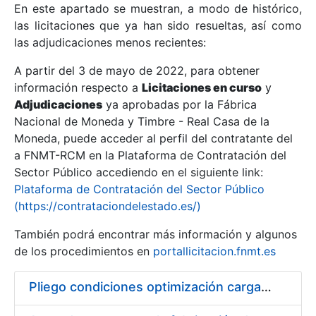
En este apartado se muestran, a modo de histórico,
las licitaciones que ya han sido resueltas, así como
Mostrar/Ocultar
las adjudicaciones menos recientes:
Mostrar/Ocultar
A partir del 3 de mayo de 2022, para obtener
información respecto a
Mostrar/Ocultar
Licitaciones en curso
y
Adjudicaciones
ya aprobadas por la Fábrica
Nacional de Moneda y Timbre - Real Casa de la
Moneda, puede acceder al perfil del contratante del
a FNMT-RCM en la Plataforma de Contratación del
Sector Público accediendo en el siguiente link:
Plataforma de Contratación del Sector Público
(https://contrataciondelestado.es/)
También podrá encontrar más información y algunos
de los procedimientos en
portallicitacion.fnmt.es
Mostrar/Ocultar
Pliego condiciones optimización cargas compras firmado