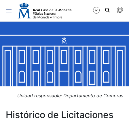
Navegación
Mostrar/Ocultar
Mostrar/Ocultar
Mostrar/Ocultar
Mostrar/Ocultar
Mostrar/Ocultar
Unidad responsable: Departamento de Compras
Histórico de Licitaciones
Mostrar/Ocultar