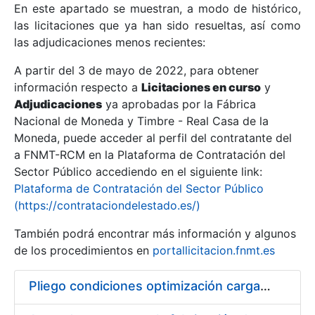
En este apartado se muestran, a modo de histórico,
las licitaciones que ya han sido resueltas, así como
Mostrar/Ocultar
las adjudicaciones menos recientes:
Mostrar/Ocultar
A partir del 3 de mayo de 2022, para obtener
información respecto a
Mostrar/Ocultar
Licitaciones en curso
y
Adjudicaciones
ya aprobadas por la Fábrica
Nacional de Moneda y Timbre - Real Casa de la
Moneda, puede acceder al perfil del contratante del
a FNMT-RCM en la Plataforma de Contratación del
Sector Público accediendo en el siguiente link:
Plataforma de Contratación del Sector Público
(https://contrataciondelestado.es/)
También podrá encontrar más información y algunos
de los procedimientos en
portallicitacion.fnmt.es
Mostrar/Ocultar
Pliego condiciones optimización cargas compras firmado