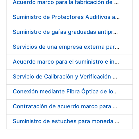
Acuerdo marco para la fabricación de piezas
Suministro de Protectores Auditivos a medida para las personas trabajadoras de los Centros de Trabajo de Madrid y Burgos
Suministro de gafas graduadas antiproyecciones para los trabajadores de la FNMT-RCM en los centros de trabajo de Madrid y Burgos
Servicios de una empresa externa para el asesoramiento y resolución de los recursos de alzada que se presentan relacionados con procesos de selección para la FNMT-RCM
Acuerdo marco para el suministro e instalación de persianas, estores y otros complementos
Servicio de Calibración y Verificación Externa de los Equipos de Medición del Servicio de Prevención de la FNMT-RCM
Conexión mediante Fibra Óptica de los Centros de Proceso de Datos (CPDs) de las sedes de la FNMT-RCM de Burgos y Madrid
Contratación de acuerdo marco para el Suministro de Material de Electricidad para la Fábrica Nacional de Moneda y Timbre-Real Casa de la Moneda en su centro de trabajo de Burgos
Suministro de estuches para moneda de 30 €