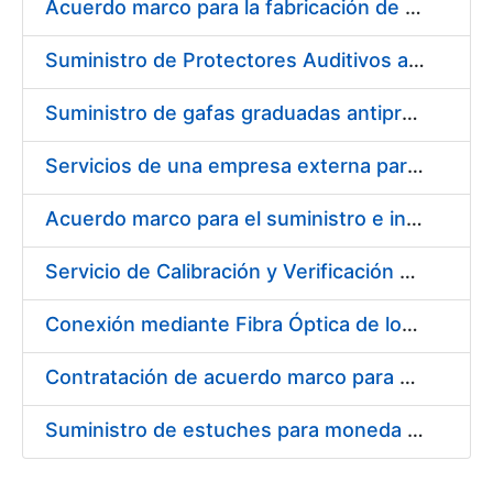
Acuerdo marco para la fabricación de piezas
Suministro de Protectores Auditivos a medida para las personas trabajadoras de los Centros de Trabajo de Madrid y Burgos
Suministro de gafas graduadas antiproyecciones para los trabajadores de la FNMT-RCM en los centros de trabajo de Madrid y Burgos
Servicios de una empresa externa para el asesoramiento y resolución de los recursos de alzada que se presentan relacionados con procesos de selección para la FNMT-RCM
Acuerdo marco para el suministro e instalación de persianas, estores y otros complementos
Servicio de Calibración y Verificación Externa de los Equipos de Medición del Servicio de Prevención de la FNMT-RCM
Conexión mediante Fibra Óptica de los Centros de Proceso de Datos (CPDs) de las sedes de la FNMT-RCM de Burgos y Madrid
Contratación de acuerdo marco para el Suministro de Material de Electricidad para la Fábrica Nacional de Moneda y Timbre-Real Casa de la Moneda en su centro de trabajo de Burgos
Suministro de estuches para moneda de 30 €