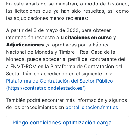
En este apartado se muestran, a modo de histórico,
las licitaciones que ya han sido resueltas, así como
Mostrar/Ocultar
las adjudicaciones menos recientes:
Mostrar/Ocultar
A partir del 3 de mayo de 2022, para obtener
información respecto a
Mostrar/Ocultar
Licitaciones en curso
y
Adjudicaciones
ya aprobadas por la Fábrica
Nacional de Moneda y Timbre - Real Casa de la
Moneda, puede acceder al perfil del contratante del
a FNMT-RCM en la Plataforma de Contratación del
Sector Público accediendo en el siguiente link:
Plataforma de Contratación del Sector Público
(https://contrataciondelestado.es/)
También podrá encontrar más información y algunos
de los procedimientos en
portallicitacion.fnmt.es
Mostrar/Ocultar
Pliego condiciones optimización cargas compras firmado