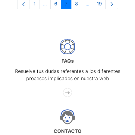
1
...
6
7
8
...
19
Página
Páginas intermedias Use TAB para desp
Página
Página
Página
Páginas intermedias 
Página
FAQs
Resuelve tus dudas referentes a los diferentes
procesos implicados en nuestra web
CONTACTO