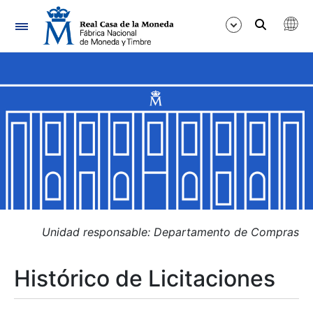
Navegación
Mostrar/Ocultar
Mostrar/Ocultar
Mostrar/Ocultar
Mostrar/Ocultar
Mostrar/Ocultar
Unidad responsable: Departamento de Compras
Histórico de Licitaciones
Mostrar/Ocultar