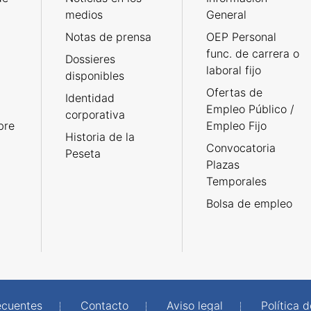
medios
General
Notas de prensa
OEP Personal
func. de carrera o
Dossieres
laboral fijo
disponibles
Ofertas de
Identidad
Empleo Público /
corporativa
bre
Empleo Fijo
Historia de la
Convocatoria
Peseta
Plazas
Temporales
Bolsa de empleo
ecuentes
Contacto
Aviso legal
Política 