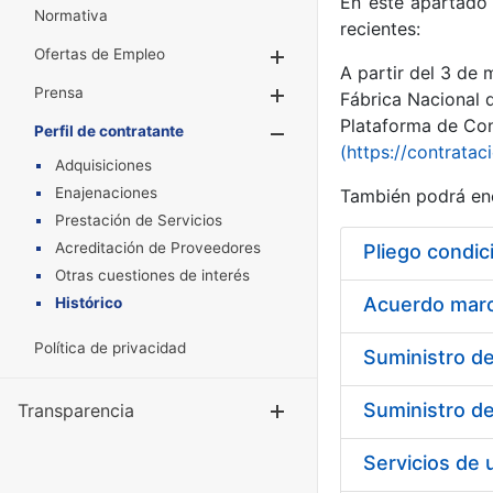
En este apartado 
Normativa
recientes:
Ofertas de Empleo
Mostrar/Ocultar
A partir del 3 de
Prensa
Mostrar/Ocultar
Fábrica Nacional 
Plataforma de Cont
Perfil de contratante
Mostrar/Oculta
(https://contratac
Adquisiciones
Enajenaciones
También podrá enc
Prestación de Servicios
Acreditación de Proveedores
Pliego condic
Otras cuestiones de interés
Acuerdo marco
Histórico
Política de privacidad
Transparencia
Mostrar/Ocul