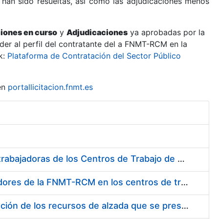
 han sido resueltas, así como las adjudicaciones menos
ciones en curso
y
Adjudicaciones
ya aprobadas por la
er al perfil del contratante del a FNMT-RCM en la
k:
Plataforma de Contratación del Sector Público
en
portallicitacion.fnmt.es
Suministro de Protectores Auditivos a medida para las personas trabajadoras de los Centros de Trabajo de Madrid y Burgos
Suministro de gafas graduadas antiproyecciones para los trabajadores de la FNMT-RCM en los centros de trabajo de Madrid y Burgos
Servicios de una empresa externa para el asesoramiento y resolución de los recursos de alzada que se presentan relacionados con procesos de selección para la FNMT-RCM