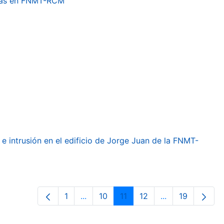
etas en FNMT-RCM
e intrusión en el edificio de Jorge Juan de la FNMT-
1
...
10
11
12
...
19
Página
Páginas intermedias Use TAB para de
Página
Página
Página
Páginas interme
Página