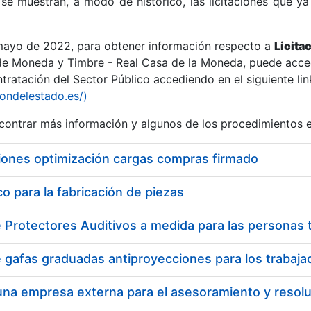
se muestran, a modo de histórico, las licitaciones que ya
 mayo de 2022, para obtener información respecto a
Licita
de Moneda y Timbre - Real Casa de la Moneda, puede acced
ratación del Sector Público accediendo en el siguiente lin
r
iondelestado.es/)
ontrar más información y algunos de los procedimientos 
iones optimización cargas compras firmado
 para la fabricación de piezas
tar