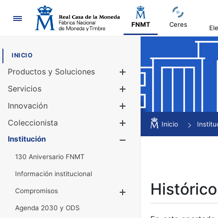
Navegación
FNMT
Ceres
El
INICIO
Productos y Soluciones
Mostrar/Ocul
Servicios
Mostrar/Ocul
Innovación
Mostrar/Ocul
Coleccionista
Mostrar/Ocul
Inicio
Institu
Institución
Mostrar/Ocul
130 Aniversario FNMT
Información institucional
Histórico
Compromisos
Mostrar/Ocultar
Agenda 2030 y ODS