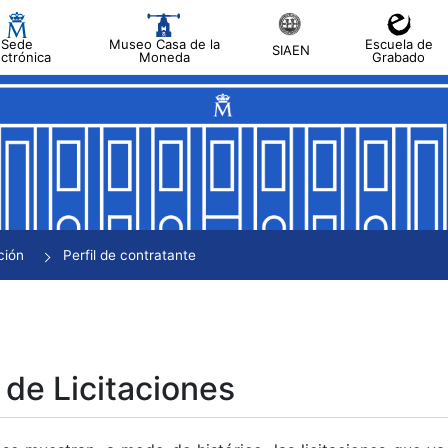
Sede
Museo Casa de la
Escuela de
SIAEN
ectrónica
Moneda
Grabado
tar
tar
tar
tar
ción
Perfil de contratante
tar
 de Licitaciones