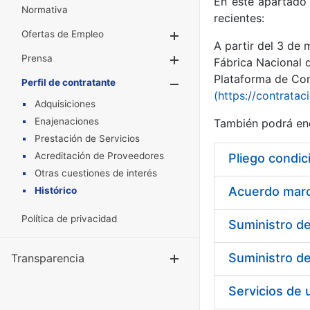
En este apartado 
Normativa
recientes:
Ofertas de Empleo
Mostrar/Ocultar
A partir del 3 de
Prensa
Mostrar/Ocultar
Fábrica Nacional 
Plataforma de Cont
Perfil de contratante
Mostrar/Oculta
(https://contratac
Adquisiciones
Enajenaciones
También podrá enc
Prestación de Servicios
Acreditación de Proveedores
Pliego condic
Otras cuestiones de interés
Acuerdo marco
Histórico
Política de privacidad
Transparencia
Mostrar/Ocul