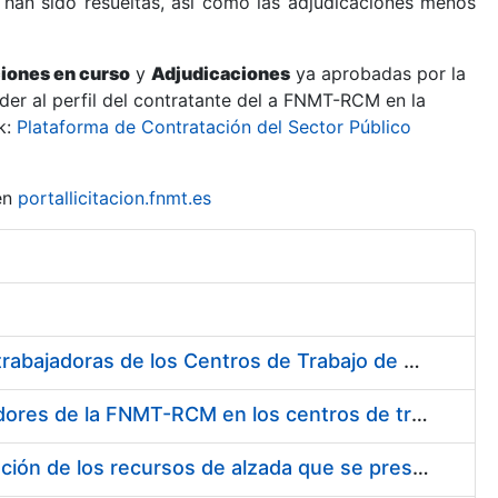
 han sido resueltas, así como las adjudicaciones menos
ciones en curso
y
Adjudicaciones
ya aprobadas por la
er al perfil del contratante del a FNMT-RCM en la
k:
Plataforma de Contratación del Sector Público
en
portallicitacion.fnmt.es
Suministro de Protectores Auditivos a medida para las personas trabajadoras de los Centros de Trabajo de Madrid y Burgos
Suministro de gafas graduadas antiproyecciones para los trabajadores de la FNMT-RCM en los centros de trabajo de Madrid y Burgos
Servicios de una empresa externa para el asesoramiento y resolución de los recursos de alzada que se presentan relacionados con procesos de selección para la FNMT-RCM