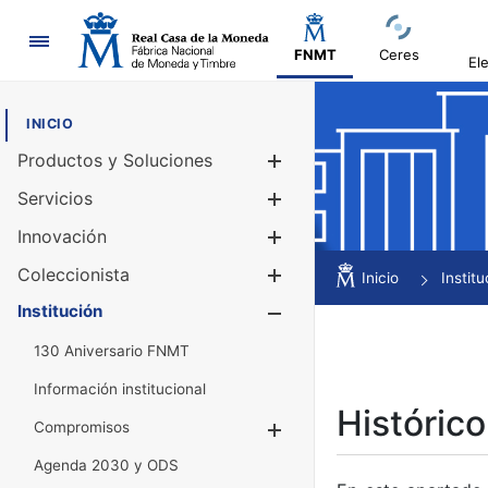
Navegación
FNMT
Ceres
El
INICIO
Productos y Soluciones
Mostrar/Ocul
Servicios
Mostrar/Ocul
Innovación
Mostrar/Ocul
Coleccionista
Mostrar/Ocul
Inicio
Institu
Institución
Mostrar/Ocul
130 Aniversario FNMT
Información institucional
Histórico
Compromisos
Mostrar/Ocultar
Agenda 2030 y ODS