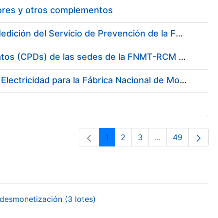
tores y otros complementos
Servicio de Calibración y Verificación Externa de los Equipos de Medición del Servicio de Prevención de la FNMT-RCM
Conexión mediante Fibra Óptica de los Centros de Proceso de Datos (CPDs) de las sedes de la FNMT-RCM de Burgos y Madrid
Contratación de acuerdo marco para el Suministro de Material de Electricidad para la Fábrica Nacional de Moneda y Timbre-Real Casa de la Moneda en su centro de trabajo de Burgos
1
2
3
...
49
Página
Página
Página
Páginas interme
Página
desmonetización (3 lotes)