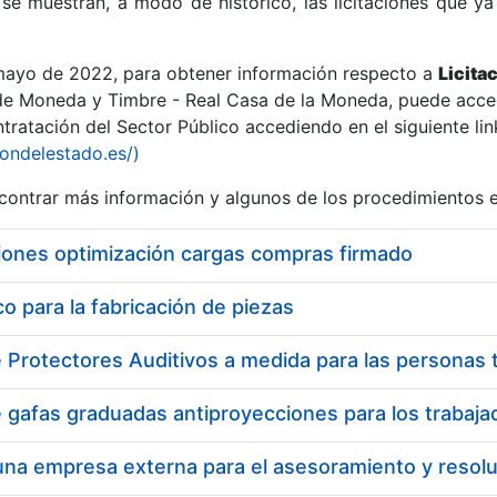
se muestran, a modo de histórico, las licitaciones que ya
 mayo de 2022, para obtener información respecto a
Licita
de Moneda y Timbre - Real Casa de la Moneda, puede acced
ratación del Sector Público accediendo en el siguiente lin
r
iondelestado.es/)
ontrar más información y algunos de los procedimientos 
iones optimización cargas compras firmado
 para la fabricación de piezas
tar