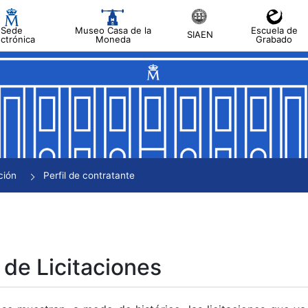
Sede
Museo Casa de la
Escuela de
SIAEN
ectrónica
Moneda
Grabado
tar
tar
tar
tar
ción
Perfil de contratante
tar
 de Licitaciones