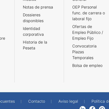
Notas de prensa
OEP Personal
func. de carrera o
Dossieres
laboral fijo
disponibles
Ofertas de
Identidad
Empleo Público /
corporativa
bre
Empleo Fijo
Historia de la
Convocatoria
Peseta
Plazas
Temporales
Bolsa de empleo
ecuentes
Contacto
Aviso legal
Política 