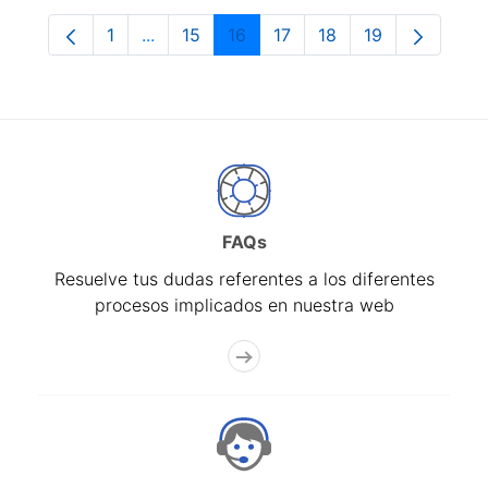
1
...
15
16
17
18
19
Página
Páginas intermedias Use TAB para despla
Página
Página
Página
Página
Página
FAQs
Resuelve tus dudas referentes a los diferentes
procesos implicados en nuestra web