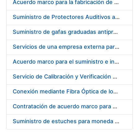
Acuerdo marco para la fabricación de piezas
Suministro de Protectores Auditivos a medida para las personas trabajadoras de los Centros de Trabajo de Madrid y Burgos
Suministro de gafas graduadas antiproyecciones para los trabajadores de la FNMT-RCM en los centros de trabajo de Madrid y Burgos
Servicios de una empresa externa para el asesoramiento y resolución de los recursos de alzada que se presentan relacionados con procesos de selección para la FNMT-RCM
Acuerdo marco para el suministro e instalación de persianas, estores y otros complementos
Servicio de Calibración y Verificación Externa de los Equipos de Medición del Servicio de Prevención de la FNMT-RCM
Conexión mediante Fibra Óptica de los Centros de Proceso de Datos (CPDs) de las sedes de la FNMT-RCM de Burgos y Madrid
Contratación de acuerdo marco para el Suministro de Material de Electricidad para la Fábrica Nacional de Moneda y Timbre-Real Casa de la Moneda en su centro de trabajo de Burgos
Suministro de estuches para moneda de 30 €