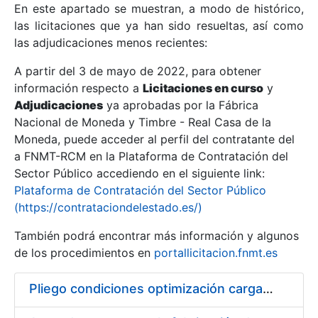
En este apartado se muestran, a modo de histórico,
las licitaciones que ya han sido resueltas, así como
Mostrar/Ocultar
las adjudicaciones menos recientes:
Mostrar/Ocultar
A partir del 3 de mayo de 2022, para obtener
información respecto a
Mostrar/Ocultar
Licitaciones en curso
y
Adjudicaciones
ya aprobadas por la Fábrica
Nacional de Moneda y Timbre - Real Casa de la
Moneda, puede acceder al perfil del contratante del
a FNMT-RCM en la Plataforma de Contratación del
Sector Público accediendo en el siguiente link:
Plataforma de Contratación del Sector Público
(https://contrataciondelestado.es/)
También podrá encontrar más información y algunos
de los procedimientos en
portallicitacion.fnmt.es
Mostrar/Ocultar
Pliego condiciones optimización cargas compras firmado