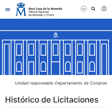
Navegación
Mostrar/Ocultar
Mostrar/Ocultar
Mostrar/Ocultar
Mostrar/Ocultar
Mostrar/Ocultar
Unidad responsable: Departamento de Compras
Histórico de Licitaciones
Mostrar/Ocultar