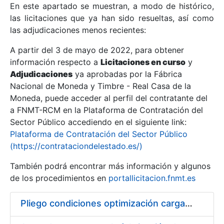
En este apartado se muestran, a modo de histórico,
las licitaciones que ya han sido resueltas, así como
Mostrar/Ocultar
las adjudicaciones menos recientes:
Mostrar/Ocultar
A partir del 3 de mayo de 2022, para obtener
información respecto a
Mostrar/Ocultar
Licitaciones en curso
y
Adjudicaciones
ya aprobadas por la Fábrica
Nacional de Moneda y Timbre - Real Casa de la
Moneda, puede acceder al perfil del contratante del
a FNMT-RCM en la Plataforma de Contratación del
Sector Público accediendo en el siguiente link:
Plataforma de Contratación del Sector Público
(https://contrataciondelestado.es/)
También podrá encontrar más información y algunos
de los procedimientos en
portallicitacion.fnmt.es
Mostrar/Ocultar
Pliego condiciones optimización cargas compras firmado