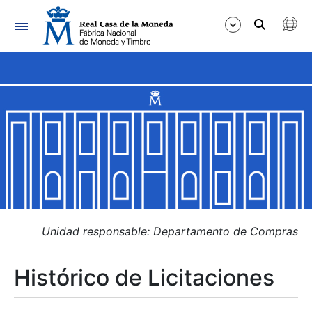
Navegación
Mostrar/Ocultar
Mostrar/Ocultar
Mostrar/Ocultar
Mostrar/Ocultar
Mostrar/Ocultar
Unidad responsable: Departamento de Compras
Histórico de Licitaciones
Mostrar/Ocultar