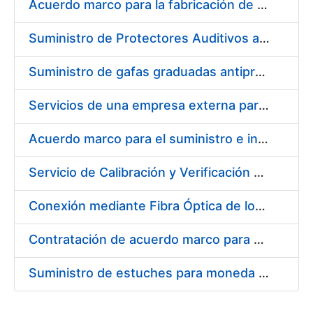
Acuerdo marco para la fabricación de piezas
Suministro de Protectores Auditivos a medida para las personas trabajadoras de los Centros de Trabajo de Madrid y Burgos
Suministro de gafas graduadas antiproyecciones para los trabajadores de la FNMT-RCM en los centros de trabajo de Madrid y Burgos
Servicios de una empresa externa para el asesoramiento y resolución de los recursos de alzada que se presentan relacionados con procesos de selección para la FNMT-RCM
Acuerdo marco para el suministro e instalación de persianas, estores y otros complementos
Servicio de Calibración y Verificación Externa de los Equipos de Medición del Servicio de Prevención de la FNMT-RCM
Conexión mediante Fibra Óptica de los Centros de Proceso de Datos (CPDs) de las sedes de la FNMT-RCM de Burgos y Madrid
Contratación de acuerdo marco para el Suministro de Material de Electricidad para la Fábrica Nacional de Moneda y Timbre-Real Casa de la Moneda en su centro de trabajo de Burgos
Suministro de estuches para moneda de 30 €