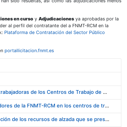
 han sido resueltas, así como las adjudicaciones menos
ciones en curso
y
Adjudicaciones
ya aprobadas por la
er al perfil del contratante del a FNMT-RCM en la
k:
Plataforma de Contratación del Sector Público
en
portallicitacion.fnmt.es
Suministro de Protectores Auditivos a medida para las personas trabajadoras de los Centros de Trabajo de Madrid y Burgos
Suministro de gafas graduadas antiproyecciones para los trabajadores de la FNMT-RCM en los centros de trabajo de Madrid y Burgos
Servicios de una empresa externa para el asesoramiento y resolución de los recursos de alzada que se presentan relacionados con procesos de selección para la FNMT-RCM