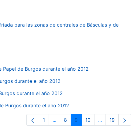
friada para las zonas de centrales de Básculas y de
e Papel de Burgos durante el año 2012
 Burgos durante el año 2012
 Burgos durante el año 2012
 de Burgos durante el año 2012
1
...
8
9
10
...
19
Página
Páginas intermedias Use TAB para d
Página
Página
Página
Páginas interme
Página