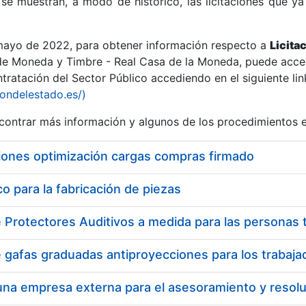
se muestran, a modo de histórico, las licitaciones que ya
 mayo de 2022, para obtener información respecto a
Licita
de Moneda y Timbre - Real Casa de la Moneda, puede acced
ratación del Sector Público accediendo en el siguiente lin
r
iondelestado.es/)
ontrar más información y algunos de los procedimientos 
iones optimización cargas compras firmado
 para la fabricación de piezas
tar