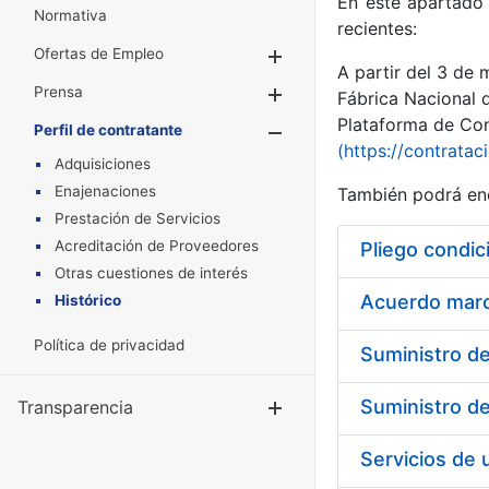
En este apartado 
Normativa
recientes:
Ofertas de Empleo
Mostrar/Ocultar
A partir del 3 de
Prensa
Mostrar/Ocultar
Fábrica Nacional 
Plataforma de Cont
Perfil de contratante
Mostrar/Oculta
(https://contratac
Adquisiciones
Enajenaciones
También podrá enc
Prestación de Servicios
Acreditación de Proveedores
Pliego condic
Otras cuestiones de interés
Acuerdo marco
Histórico
Política de privacidad
Transparencia
Mostrar/Ocul