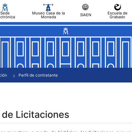
Sede
Museo Casa de la
Escuela de
SIAEN
ectrónica
Moneda
Grabado
tar
tar
tar
tar
ción
Perfil de contratante
tar
 de Licitaciones