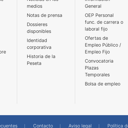
medios
General
Notas de prensa
OEP Personal
func. de carrera o
Dossieres
laboral fijo
disponibles
Ofertas de
Identidad
Empleo Público /
corporativa
bre
Empleo Fijo
Historia de la
Convocatoria
Peseta
Plazas
Temporales
Bolsa de empleo
ecuentes
Contacto
Aviso legal
Política 