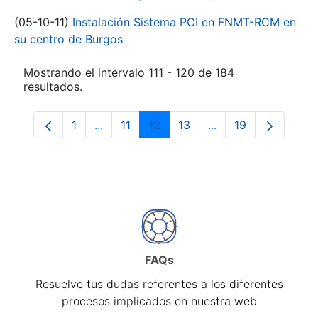
(05-10-11)
Instalación Sistema PCI en FNMT-RCM en
su centro de Burgos
Mostrando el intervalo 111 - 120 de 184
resultados.
1
...
11
12
13
...
19
Página
Páginas intermedias Use TAB para despl
Página
Página
Página
Páginas intermedia
Página
FAQs
Resuelve tus dudas referentes a los diferentes
procesos implicados en nuestra web