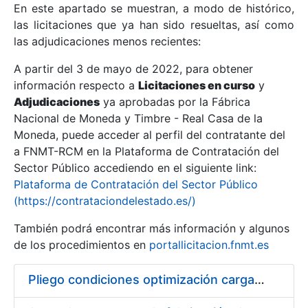
En este apartado se muestran, a modo de histórico,
las licitaciones que ya han sido resueltas, así como
Mostrar/Ocultar
las adjudicaciones menos recientes:
Mostrar/Ocultar
A partir del 3 de mayo de 2022, para obtener
información respecto a
Mostrar/Ocultar
Licitaciones en curso
y
Adjudicaciones
ya aprobadas por la Fábrica
Nacional de Moneda y Timbre - Real Casa de la
Moneda, puede acceder al perfil del contratante del
a FNMT-RCM en la Plataforma de Contratación del
Sector Público accediendo en el siguiente link:
Plataforma de Contratación del Sector Público
(https://contrataciondelestado.es/)
También podrá encontrar más información y algunos
de los procedimientos en
portallicitacion.fnmt.es
Mostrar/Ocultar
Pliego condiciones optimización cargas compras firmado