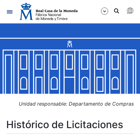
Navegación
Mostrar/Ocultar
Mostrar/Ocultar
Mostrar/Ocultar
Mostrar/Ocultar
Mostrar/Ocultar
Unidad responsable: Departamento de Compras
Histórico de Licitaciones
Mostrar/Ocultar