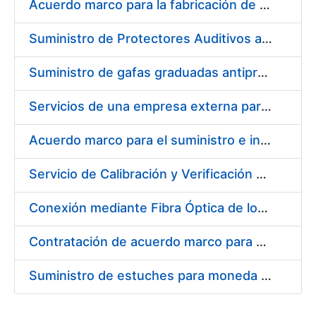
Acuerdo marco para la fabricación de piezas
Suministro de Protectores Auditivos a medida para las personas trabajadoras de los Centros de Trabajo de Madrid y Burgos
Suministro de gafas graduadas antiproyecciones para los trabajadores de la FNMT-RCM en los centros de trabajo de Madrid y Burgos
Servicios de una empresa externa para el asesoramiento y resolución de los recursos de alzada que se presentan relacionados con procesos de selección para la FNMT-RCM
Acuerdo marco para el suministro e instalación de persianas, estores y otros complementos
Servicio de Calibración y Verificación Externa de los Equipos de Medición del Servicio de Prevención de la FNMT-RCM
Conexión mediante Fibra Óptica de los Centros de Proceso de Datos (CPDs) de las sedes de la FNMT-RCM de Burgos y Madrid
Contratación de acuerdo marco para el Suministro de Material de Electricidad para la Fábrica Nacional de Moneda y Timbre-Real Casa de la Moneda en su centro de trabajo de Burgos
Suministro de estuches para moneda de 30 €