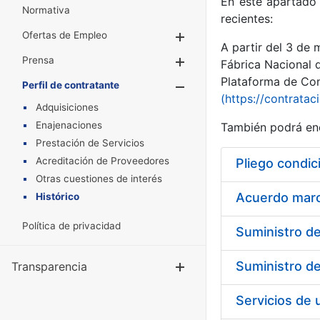
En este apartado 
Normativa
recientes:
Ofertas de Empleo
Mostrar/Ocultar
A partir del 3 de
Prensa
Mostrar/Ocultar
Fábrica Nacional 
Plataforma de Cont
Perfil de contratante
Mostrar/Oculta
(https://contratac
Adquisiciones
Enajenaciones
También podrá enc
Prestación de Servicios
Acreditación de Proveedores
Pliego condic
Otras cuestiones de interés
Acuerdo marco
Histórico
Política de privacidad
Transparencia
Mostrar/Ocul