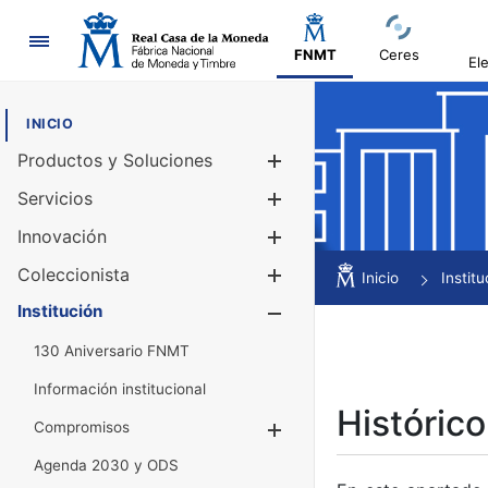
Navegación
FNMT
Ceres
El
INICIO
Productos y Soluciones
Mostrar/Ocul
Servicios
Mostrar/Ocul
Innovación
Mostrar/Ocul
Coleccionista
Mostrar/Ocul
Inicio
Institu
Institución
Mostrar/Ocul
130 Aniversario FNMT
Información institucional
Histórico
Compromisos
Mostrar/Ocultar
Agenda 2030 y ODS