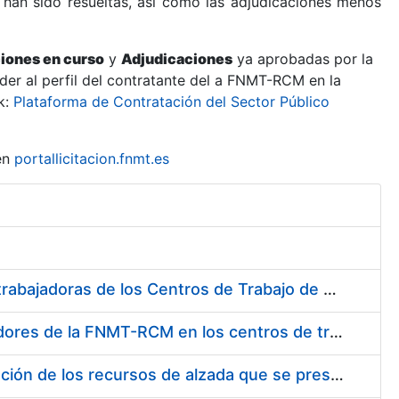
 han sido resueltas, así como las adjudicaciones menos
ciones en curso
y
Adjudicaciones
ya aprobadas por la
er al perfil del contratante del a FNMT-RCM en la
k:
Plataforma de Contratación del Sector Público
en
portallicitacion.fnmt.es
Suministro de Protectores Auditivos a medida para las personas trabajadoras de los Centros de Trabajo de Madrid y Burgos
Suministro de gafas graduadas antiproyecciones para los trabajadores de la FNMT-RCM en los centros de trabajo de Madrid y Burgos
Servicios de una empresa externa para el asesoramiento y resolución de los recursos de alzada que se presentan relacionados con procesos de selección para la FNMT-RCM