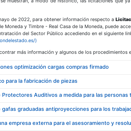
se muestran, a modo de histórico, las licitaciones que ya
 mayo de 2022, para obtener información respecto a
Licita
de Moneda y Timbre - Real Casa de la Moneda, puede acced
ratación del Sector Público accediendo en el siguiente lin
r
iondelestado.es/)
ontrar más información y algunos de los procedimientos 
iones optimización cargas compras firmado
 para la fabricación de piezas
tar