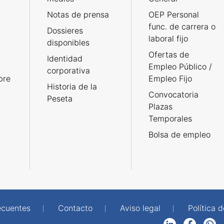
Notas de prensa
OEP Personal
func. de carrera o
Dossieres
laboral fijo
disponibles
Ofertas de
Identidad
Empleo Público /
corporativa
bre
Empleo Fijo
Historia de la
Convocatoria
Peseta
Plazas
Temporales
Bolsa de empleo
ecuentes
Contacto
Aviso legal
Política 