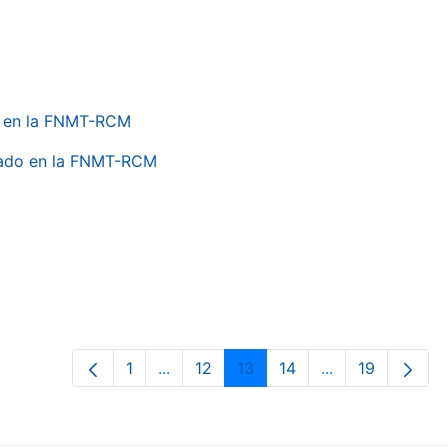
do en la FNMT-RCM
onado en la FNMT-RCM
1
...
12
13
14
...
19
Página
Páginas intermedias Use TAB para de
Página
Página
Página
Páginas interme
Página