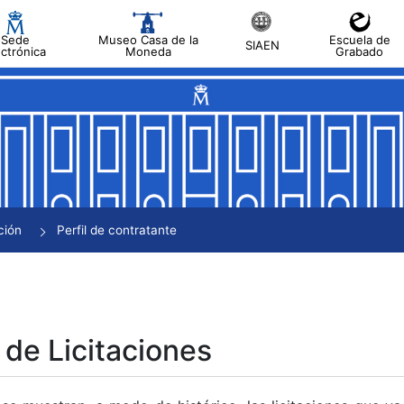
Sede
Museo Casa de la
Escuela de
SIAEN
ectrónica
Moneda
Grabado
tar
tar
tar
tar
ción
Perfil de contratante
tar
 de Licitaciones