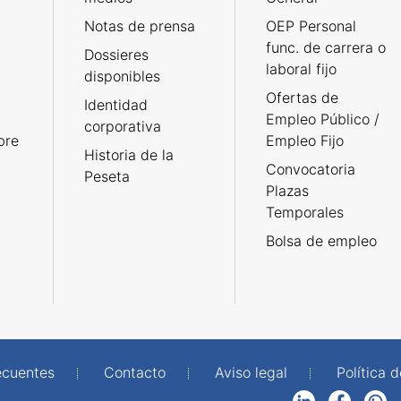
Notas de prensa
OEP Personal
func. de carrera o
Dossieres
laboral fijo
disponibles
Ofertas de
Identidad
Empleo Público /
corporativa
bre
Empleo Fijo
Historia de la
Convocatoria
Peseta
Plazas
Temporales
Bolsa de empleo
ecuentes
Contacto
Aviso legal
Política 