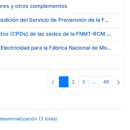
tores y otros complementos
Servicio de Calibración y Verificación Externa de los Equipos de Medición del Servicio de Prevención de la FNMT-RCM
Conexión mediante Fibra Óptica de los Centros de Proceso de Datos (CPDs) de las sedes de la FNMT-RCM de Burgos y Madrid
Contratación de acuerdo marco para el Suministro de Material de Electricidad para la Fábrica Nacional de Moneda y Timbre-Real Casa de la Moneda en su centro de trabajo de Burgos
1
2
3
...
49
Página
Página
Página
Páginas interme
Página
desmonetización (3 lotes)