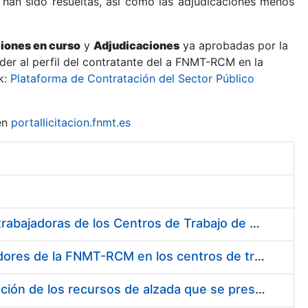
 han sido resueltas, así como las adjudicaciones menos
ciones en curso
y
Adjudicaciones
ya aprobadas por la
er al perfil del contratante del a FNMT-RCM en la
k:
Plataforma de Contratación del Sector Público
en
portallicitacion.fnmt.es
Suministro de Protectores Auditivos a medida para las personas trabajadoras de los Centros de Trabajo de Madrid y Burgos
Suministro de gafas graduadas antiproyecciones para los trabajadores de la FNMT-RCM en los centros de trabajo de Madrid y Burgos
Servicios de una empresa externa para el asesoramiento y resolución de los recursos de alzada que se presentan relacionados con procesos de selección para la FNMT-RCM