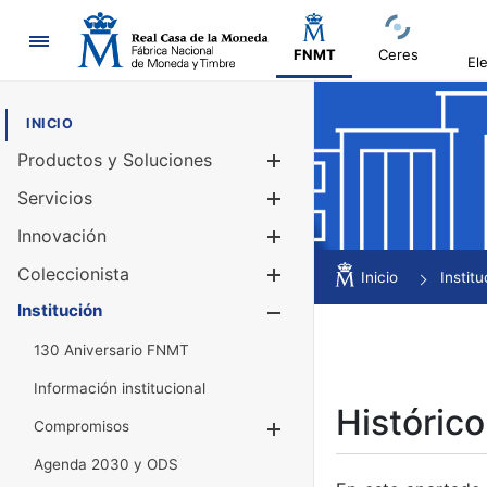
Navegación
FNMT
Ceres
El
INICIO
Productos y Soluciones
Mostrar/Ocul
Servicios
Mostrar/Ocul
Innovación
Mostrar/Ocul
Coleccionista
Mostrar/Ocul
Inicio
Institu
Institución
Mostrar/Ocul
130 Aniversario FNMT
Información institucional
Histórico
Compromisos
Mostrar/Ocultar
Agenda 2030 y ODS