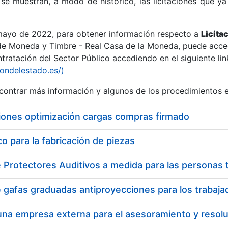
se muestran, a modo de histórico, las licitaciones que ya
 mayo de 2022, para obtener información respecto a
Licita
de Moneda y Timbre - Real Casa de la Moneda, puede acced
ratación del Sector Público accediendo en el siguiente lin
r
iondelestado.es/)
ontrar más información y algunos de los procedimientos 
iones optimización cargas compras firmado
 para la fabricación de piezas
tar