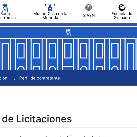
Sede
Museo Casa de la
Escuela de
SIAEN
ectrónica
Moneda
Grabado
tar
tar
tar
tar
ción
Perfil de contratante
tar
 de Licitaciones