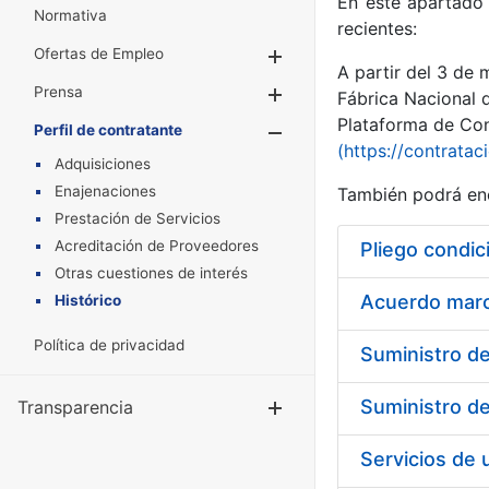
En este apartado 
Normativa
recientes:
Ofertas de Empleo
Mostrar/Ocultar
A partir del 3 de
Prensa
Mostrar/Ocultar
Fábrica Nacional 
Plataforma de Cont
Perfil de contratante
Mostrar/Oculta
(https://contratac
Adquisiciones
Enajenaciones
También podrá enc
Prestación de Servicios
Acreditación de Proveedores
Pliego condic
Otras cuestiones de interés
Acuerdo marco
Histórico
Política de privacidad
Transparencia
Mostrar/Ocul