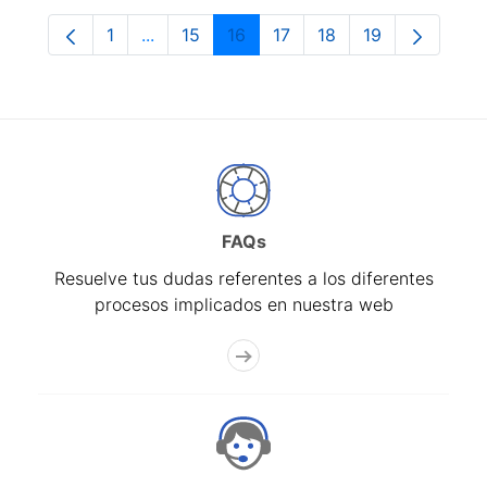
1
...
15
16
17
18
19
Página
Páginas intermedias Use TAB para despla
Página
Página
Página
Página
Página
FAQs
Resuelve tus dudas referentes a los diferentes
procesos implicados en nuestra web