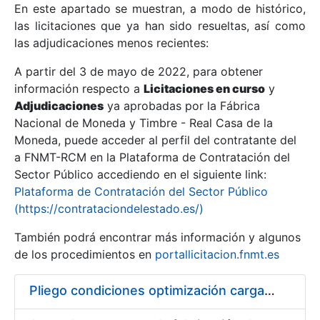
En este apartado se muestran, a modo de histórico,
las licitaciones que ya han sido resueltas, así como
Mostrar/Ocultar
las adjudicaciones menos recientes:
Mostrar/Ocultar
A partir del 3 de mayo de 2022, para obtener
información respecto a
Mostrar/Ocultar
Licitaciones en curso
y
Adjudicaciones
ya aprobadas por la Fábrica
Nacional de Moneda y Timbre - Real Casa de la
Moneda, puede acceder al perfil del contratante del
a FNMT-RCM en la Plataforma de Contratación del
Sector Público accediendo en el siguiente link:
Plataforma de Contratación del Sector Público
(https://contrataciondelestado.es/)
También podrá encontrar más información y algunos
de los procedimientos en
portallicitacion.fnmt.es
Mostrar/Ocultar
Pliego condiciones optimización cargas compras firmado