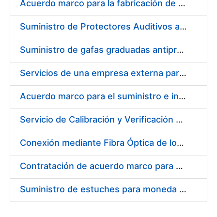
Acuerdo marco para la fabricación de piezas
Suministro de Protectores Auditivos a medida para las personas trabajadoras de los Centros de Trabajo de Madrid y Burgos
Suministro de gafas graduadas antiproyecciones para los trabajadores de la FNMT-RCM en los centros de trabajo de Madrid y Burgos
Servicios de una empresa externa para el asesoramiento y resolución de los recursos de alzada que se presentan relacionados con procesos de selección para la FNMT-RCM
Acuerdo marco para el suministro e instalación de persianas, estores y otros complementos
Servicio de Calibración y Verificación Externa de los Equipos de Medición del Servicio de Prevención de la FNMT-RCM
Conexión mediante Fibra Óptica de los Centros de Proceso de Datos (CPDs) de las sedes de la FNMT-RCM de Burgos y Madrid
Contratación de acuerdo marco para el Suministro de Material de Electricidad para la Fábrica Nacional de Moneda y Timbre-Real Casa de la Moneda en su centro de trabajo de Burgos
Suministro de estuches para moneda de 30 €