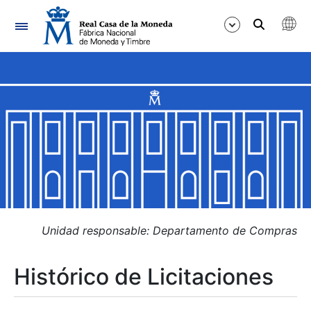
Navegación
Mostrar/Ocultar
Mostrar/Ocultar
Mostrar/Ocultar
Mostrar/Ocultar
Mostrar/Ocultar
Unidad responsable: Departamento de Compras
Histórico de Licitaciones
Mostrar/Ocultar