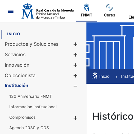
Navegación
FNMT
Ceres
El
INICIO
Productos y Soluciones
Mostrar/Ocul
Servicios
Mostrar/Ocul
Innovación
Mostrar/Ocul
Coleccionista
Mostrar/Ocul
Inicio
Institu
Institución
Mostrar/Ocul
130 Aniversario FNMT
Información institucional
Histórico
Compromisos
Mostrar/Ocultar
Agenda 2030 y ODS