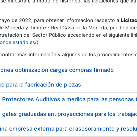
se muestran, a modo de histórico, las licitaciones que ya
 mayo de 2022, para obtener información respecto a
Licita
de Moneda y Timbre - Real Casa de la Moneda, puede acced
ratación del Sector Público accediendo en el siguiente lin
r
iondelestado.es/)
ontrar más información y algunos de los procedimientos 
iones optimización cargas compras firmado
 para la fabricación de piezas
tar