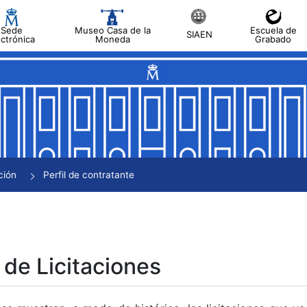
Sede
Museo Casa de la
Escuela de
SIAEN
ectrónica
Moneda
Grabado
tar
tar
tar
tar
ción
Perfil de contratante
tar
 de Licitaciones