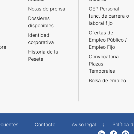
Notas de prensa
OEP Personal
func. de carrera o
Dossieres
laboral fijo
disponibles
Ofertas de
Identidad
Empleo Público /
corporativa
bre
Empleo Fijo
Historia de la
Convocatoria
Peseta
Plazas
Temporales
Bolsa de empleo
ecuentes
Contacto
Aviso legal
Política 