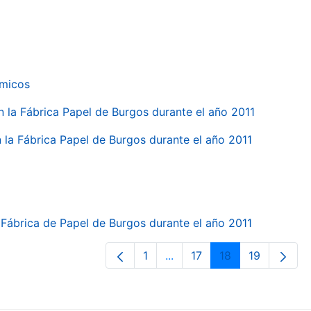
ímicos
en la Fábrica Papel de Burgos durante el año 2011
en la Fábrica Papel de Burgos durante el año 2011
la Fábrica de Papel de Burgos durante el año 2011
1
...
17
18
19
Página
Páginas intermedias Use T
Página
Página
Página