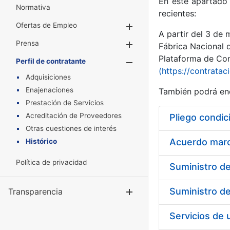
En este apartado 
Normativa
recientes:
Ofertas de Empleo
Mostrar/Ocultar
A partir del 3 de
Prensa
Mostrar/Ocultar
Fábrica Nacional 
Plataforma de Cont
Perfil de contratante
Mostrar/Oculta
(https://contratac
Adquisiciones
Enajenaciones
También podrá enc
Prestación de Servicios
Acreditación de Proveedores
Pliego condic
Otras cuestiones de interés
Acuerdo marco
Histórico
Política de privacidad
Transparencia
Mostrar/Ocul