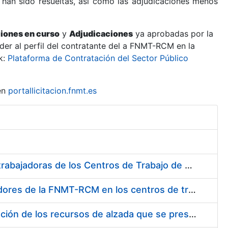
 han sido resueltas, así como las adjudicaciones menos
ciones en curso
y
Adjudicaciones
ya aprobadas por la
er al perfil del contratante del a FNMT-RCM en la
k:
Plataforma de Contratación del Sector Público
en
portallicitacion.fnmt.es
Suministro de Protectores Auditivos a medida para las personas trabajadoras de los Centros de Trabajo de Madrid y Burgos
Suministro de gafas graduadas antiproyecciones para los trabajadores de la FNMT-RCM en los centros de trabajo de Madrid y Burgos
Servicios de una empresa externa para el asesoramiento y resolución de los recursos de alzada que se presentan relacionados con procesos de selección para la FNMT-RCM