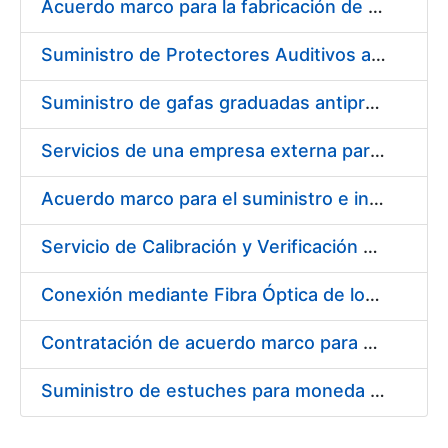
Acuerdo marco para la fabricación de piezas
Suministro de Protectores Auditivos a medida para las personas trabajadoras de los Centros de Trabajo de Madrid y Burgos
Suministro de gafas graduadas antiproyecciones para los trabajadores de la FNMT-RCM en los centros de trabajo de Madrid y Burgos
Servicios de una empresa externa para el asesoramiento y resolución de los recursos de alzada que se presentan relacionados con procesos de selección para la FNMT-RCM
Acuerdo marco para el suministro e instalación de persianas, estores y otros complementos
Servicio de Calibración y Verificación Externa de los Equipos de Medición del Servicio de Prevención de la FNMT-RCM
Conexión mediante Fibra Óptica de los Centros de Proceso de Datos (CPDs) de las sedes de la FNMT-RCM de Burgos y Madrid
Contratación de acuerdo marco para el Suministro de Material de Electricidad para la Fábrica Nacional de Moneda y Timbre-Real Casa de la Moneda en su centro de trabajo de Burgos
Suministro de estuches para moneda de 30 €