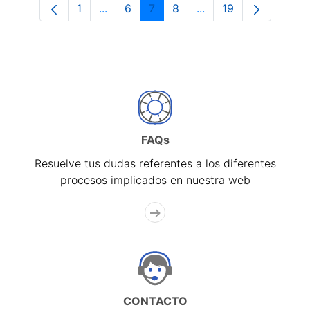
1
...
6
7
8
...
19
Página
Páginas intermedias Use TAB para desp
Página
Página
Página
Páginas intermedias 
Página
FAQs
Resuelve tus dudas referentes a los diferentes
procesos implicados en nuestra web
CONTACTO