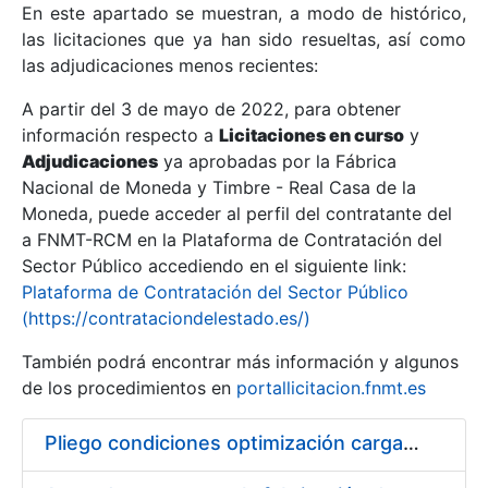
En este apartado se muestran, a modo de histórico,
las licitaciones que ya han sido resueltas, así como
Mostrar/Ocultar
las adjudicaciones menos recientes:
Mostrar/Ocultar
A partir del 3 de mayo de 2022, para obtener
información respecto a
Mostrar/Ocultar
Licitaciones en curso
y
Adjudicaciones
ya aprobadas por la Fábrica
Nacional de Moneda y Timbre - Real Casa de la
Moneda, puede acceder al perfil del contratante del
a FNMT-RCM en la Plataforma de Contratación del
Sector Público accediendo en el siguiente link:
Plataforma de Contratación del Sector Público
(https://contrataciondelestado.es/)
También podrá encontrar más información y algunos
de los procedimientos en
portallicitacion.fnmt.es
Mostrar/Ocultar
Pliego condiciones optimización cargas compras firmado