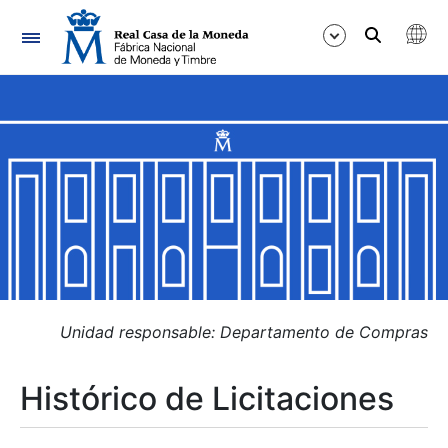
Navegación
Mostrar/Ocultar
Mostrar/Ocultar
Mostrar/Ocultar
Mostrar/Ocultar
Mostrar/Ocultar
Unidad responsable: Departamento de Compras
Histórico de Licitaciones
Mostrar/Ocultar