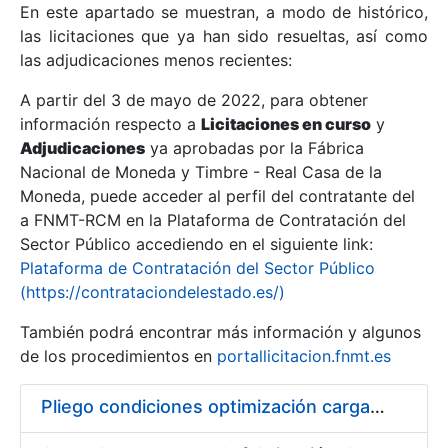
En este apartado se muestran, a modo de histórico,
las licitaciones que ya han sido resueltas, así como
Mostrar/Ocultar
las adjudicaciones menos recientes:
Mostrar/Ocultar
A partir del 3 de mayo de 2022, para obtener
información respecto a
Mostrar/Ocultar
Licitaciones en curso
y
Adjudicaciones
ya aprobadas por la Fábrica
Nacional de Moneda y Timbre - Real Casa de la
Moneda, puede acceder al perfil del contratante del
a FNMT-RCM en la Plataforma de Contratación del
Sector Público accediendo en el siguiente link:
Plataforma de Contratación del Sector Público
(https://contrataciondelestado.es/)
También podrá encontrar más información y algunos
de los procedimientos en
portallicitacion.fnmt.es
Mostrar/Ocultar
Pliego condiciones optimización cargas compras firmado