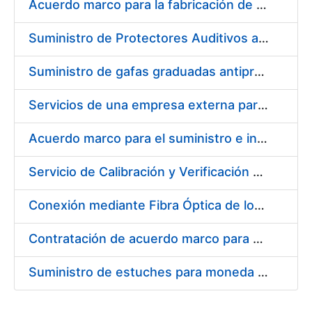
Acuerdo marco para la fabricación de piezas
Suministro de Protectores Auditivos a medida para las personas trabajadoras de los Centros de Trabajo de Madrid y Burgos
Suministro de gafas graduadas antiproyecciones para los trabajadores de la FNMT-RCM en los centros de trabajo de Madrid y Burgos
Servicios de una empresa externa para el asesoramiento y resolución de los recursos de alzada que se presentan relacionados con procesos de selección para la FNMT-RCM
Acuerdo marco para el suministro e instalación de persianas, estores y otros complementos
Servicio de Calibración y Verificación Externa de los Equipos de Medición del Servicio de Prevención de la FNMT-RCM
Conexión mediante Fibra Óptica de los Centros de Proceso de Datos (CPDs) de las sedes de la FNMT-RCM de Burgos y Madrid
Contratación de acuerdo marco para el Suministro de Material de Electricidad para la Fábrica Nacional de Moneda y Timbre-Real Casa de la Moneda en su centro de trabajo de Burgos
Suministro de estuches para moneda de 30 €