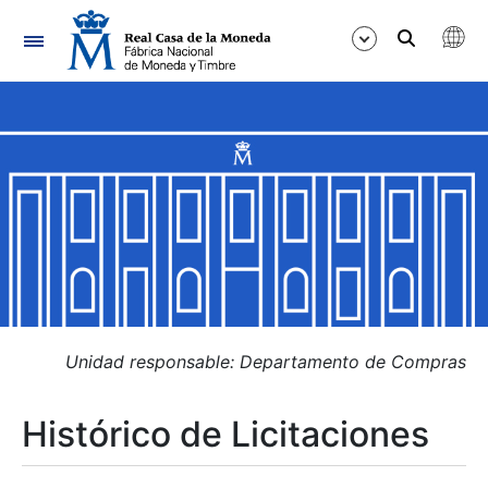
Navegación
Mostrar/Ocultar
Mostrar/Ocultar
Mostrar/Ocultar
Mostrar/Ocultar
Mostrar/Ocultar
Unidad responsable: Departamento de Compras
Histórico de Licitaciones
Mostrar/Ocultar