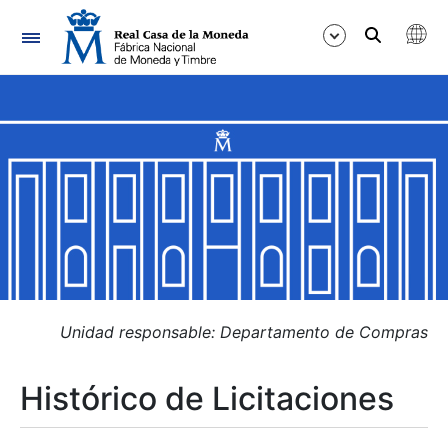
Navegación
Mostrar/Ocultar
Mostrar/Ocultar
Mostrar/Ocultar
Mostrar/Ocultar
Mostrar/Ocultar
Unidad responsable: Departamento de Compras
Histórico de Licitaciones
Mostrar/Ocultar