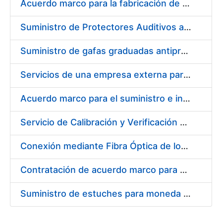
Acuerdo marco para la fabricación de piezas
Suministro de Protectores Auditivos a medida para las personas trabajadoras de los Centros de Trabajo de Madrid y Burgos
Suministro de gafas graduadas antiproyecciones para los trabajadores de la FNMT-RCM en los centros de trabajo de Madrid y Burgos
Servicios de una empresa externa para el asesoramiento y resolución de los recursos de alzada que se presentan relacionados con procesos de selección para la FNMT-RCM
Acuerdo marco para el suministro e instalación de persianas, estores y otros complementos
Servicio de Calibración y Verificación Externa de los Equipos de Medición del Servicio de Prevención de la FNMT-RCM
Conexión mediante Fibra Óptica de los Centros de Proceso de Datos (CPDs) de las sedes de la FNMT-RCM de Burgos y Madrid
Contratación de acuerdo marco para el Suministro de Material de Electricidad para la Fábrica Nacional de Moneda y Timbre-Real Casa de la Moneda en su centro de trabajo de Burgos
Suministro de estuches para moneda de 30 €