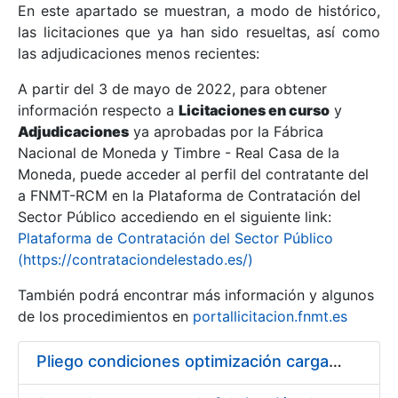
En este apartado se muestran, a modo de histórico,
las licitaciones que ya han sido resueltas, así como
Mostrar/Ocultar
las adjudicaciones menos recientes:
Mostrar/Ocultar
A partir del 3 de mayo de 2022, para obtener
información respecto a
Mostrar/Ocultar
Licitaciones en curso
y
Adjudicaciones
ya aprobadas por la Fábrica
Nacional de Moneda y Timbre - Real Casa de la
Moneda, puede acceder al perfil del contratante del
a FNMT-RCM en la Plataforma de Contratación del
Sector Público accediendo en el siguiente link:
Plataforma de Contratación del Sector Público
(https://contrataciondelestado.es/)
También podrá encontrar más información y algunos
de los procedimientos en
portallicitacion.fnmt.es
Mostrar/Ocultar
Pliego condiciones optimización cargas compras firmado