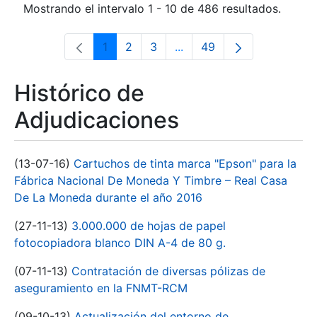
Mostrando el intervalo 1 - 10 de 486 resultados.
1
2
3
...
49
Página
Página
Página
Páginas intermedias Use 
Página
Histórico de
Adjudicaciones
(13-07-16)
Cartuchos de tinta marca "Epson" para la
Fábrica Nacional De Moneda Y Timbre – Real Casa
De La Moneda durante el año 2016
(27-11-13)
3.000.000 de hojas de papel
fotocopiadora blanco DIN A-4 de 80 g.
(07-11-13)
Contratación de diversas pólizas de
aseguramiento en la FNMT-RCM
(09-10-13)
Actualización del entorno de