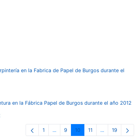
arpintería en la Fabrica de Papel de Burgos durante el
intura en la Fábrica Papel de Burgos durante el año 2012
2
1
...
9
10
11
...
19
Página
Páginas intermedias Use TAB para d
Página
Página
Página
Páginas interme
Página