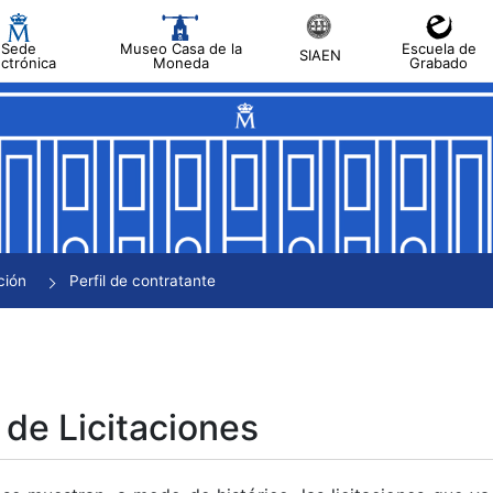
Sede
Museo Casa de la
Escuela de
SIAEN
ectrónica
Moneda
Grabado
tar
tar
tar
tar
ción
Perfil de contratante
tar
 de Licitaciones