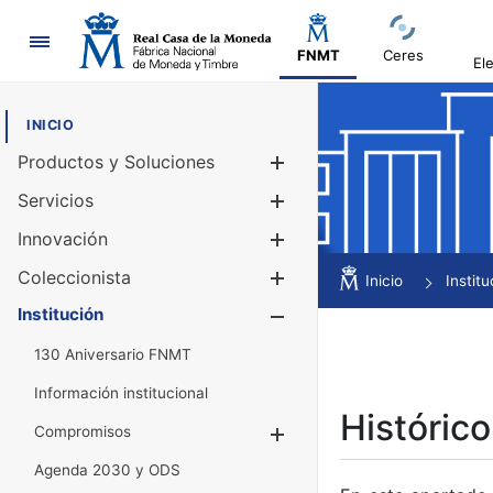
Navegación
FNMT
Ceres
El
INICIO
Productos y Soluciones
Mostrar/Ocul
Servicios
Mostrar/Ocul
Innovación
Mostrar/Ocul
Coleccionista
Mostrar/Ocul
Inicio
Institu
Institución
Mostrar/Ocul
130 Aniversario FNMT
Información institucional
Histórico
Compromisos
Mostrar/Ocultar
Agenda 2030 y ODS