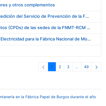
tores y otros complementos
Servicio de Calibración y Verificación Externa de los Equipos de Medición del Servicio de Prevención de la FNMT-RCM
Conexión mediante Fibra Óptica de los Centros de Proceso de Datos (CPDs) de las sedes de la FNMT-RCM de Burgos y Madrid
Contratación de acuerdo marco para el Suministro de Material de Electricidad para la Fábrica Nacional de Moneda y Timbre-Real Casa de la Moneda en su centro de trabajo de Burgos
1
2
3
...
49
Página
Página
Página
Páginas interme
Página
ontanería en la Fábrica Papel de Burgos durante el año