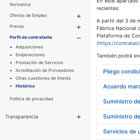
En este apartado 
Normativa
recientes:
Ofertas de Empleo
Mostrar/Ocultar
A partir del 3 de
Prensa
Mostrar/Ocultar
Fábrica Nacional 
Plataforma de Cont
Perfil de contratante
Mostrar/Oculta
(https://contratac
Adquisiciones
Enajenaciones
También podrá enc
Prestación de Servicios
Acreditación de Proveedores
Pliego condic
Otras cuestiones de interés
Acuerdo marco
Histórico
Política de privacidad
Transparencia
Mostrar/Ocul