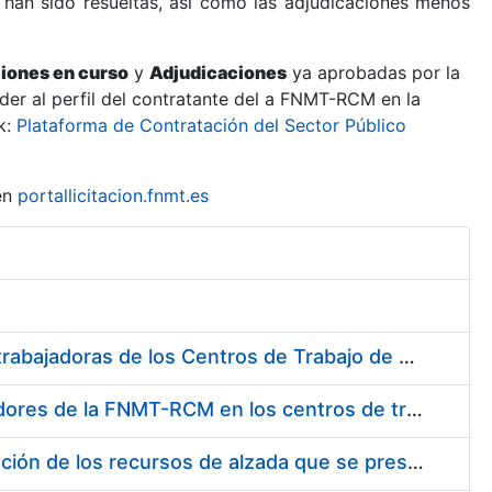
 han sido resueltas, así como las adjudicaciones menos
ciones en curso
y
Adjudicaciones
ya aprobadas por la
er al perfil del contratante del a FNMT-RCM en la
k:
Plataforma de Contratación del Sector Público
en
portallicitacion.fnmt.es
Suministro de Protectores Auditivos a medida para las personas trabajadoras de los Centros de Trabajo de Madrid y Burgos
Suministro de gafas graduadas antiproyecciones para los trabajadores de la FNMT-RCM en los centros de trabajo de Madrid y Burgos
Servicios de una empresa externa para el asesoramiento y resolución de los recursos de alzada que se presentan relacionados con procesos de selección para la FNMT-RCM