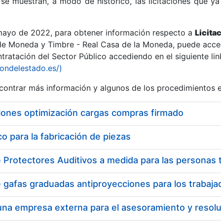
se muestran, a modo de histórico, las licitaciones que ya
 mayo de 2022, para obtener información respecto a
Licita
de Moneda y Timbre - Real Casa de la Moneda, puede acced
ratación del Sector Público accediendo en el siguiente lin
r
iondelestado.es/)
ontrar más información y algunos de los procedimientos 
iones optimización cargas compras firmado
 para la fabricación de piezas
tar